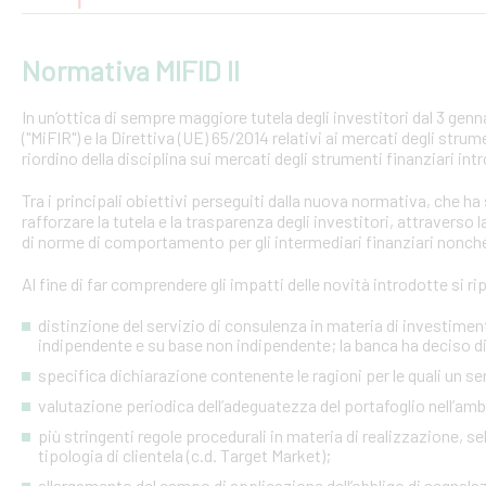
Normativa MIFID II
In un’ottica di sempre maggiore tutela degli investitori dal 3 gen
("MiFIR") e la Direttiva (UE) 65/2014 relativi ai mercati degli stru
riordino della disciplina sui mercati degli strumenti finanziari in
Tra i principali obiettivi perseguiti dalla nuova normativa, che ha 
rafforzare la tutela e la trasparenza degli investitori, attraverso 
di norme di comportamento per gli intermediari finanziari nonché 
Al fine di far comprendere gli impatti delle novità introdotte si rip
distinzione del servizio di consulenza in materia di investimen
indipendente e su base non indipendente; la banca ha deciso d
specifica dichiarazione contenente le ragioni per le quali un se
valutazione periodica dell’adeguatezza del portafoglio nell’amb
più stringenti regole procedurali in materia di realizzazione, sel
tipologia di clientela (c.d. Target Market);
allargamento del campo di applicazione dell’obbligo di segnalazi