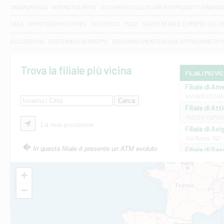
TRASPARENZA
NORMATIVA MIFID
DOCUMENTI COLLOCAMENTO PRODOTTI FINANZI
DAC6
IMPOSTAZIONI COOKIES
SICUREZZA
PSD2
NUOVE REGOLE EUROPEE SUL D
SUCCESSIONI
SOSTENIBILITA' GRUPPO
DISCONOSCIMENTO DI UNA OPERAZIONE DI 
Trova la filiale più vicina
FILIALI PIÙ VI
Filiale di Ame
VIA NOCICCHIA 
Filiale di Att
PIAZZA V.EMANUE
La mia posizione
Filiale di Av
Via Roma, 152 
In questa filiale è presente un ATM evoluto
Filiale di Bas
VIA AMELIA 17 
Filiale di Bol
+
PIAZZA MATTEO
−
Filiale di Cas
VIA MARCONI 5/
Filiale di Ca
VIA ROMA 26 - 