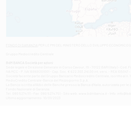
Filiale di Cas
VIA VASELLI 6/A
Filiale di Ci
VIA GIOVANNI XXI
Filiale di Fab
Contrada Della 
Filiale di F
FONDO DI GARANZIA
PER LE PMI DEL MINISTERO DELLO SVILUPPO ECONOMICO (
VIA TOGLIATTI 
Gruppo Mediocredito Centrale
Filiale di Gio
Corso Mazzini, 
BdM BANCA Società per azioni
Filiale di Gu
Sede legale e Direzione Generale in Corso Cavour, 19 - 70122 BARI (Italy) - Cod.
IVA MCC - P. IVA 16868201001 - Cap. Soc. € 622.303.241,00 int. vers. - REA 105047 -
VIA VITTORIO 
Società facente parte del Gruppo Bancario Mediocredito Centrale, iscritto al n. 10
Filiale di Gui
MedioCredito Centrale-Banca del Mezzogiorno S.p.A.
La Banca iscritta all'Albo delle Banche presso la Banca d'ltalia, autorizzata per le
VIA ROMA 146 -
Fondo Nazionale di Garanzia.
Filiale di Ma
Tel: 080 5274 111 - Fax: 080 5274 751 - Sito web: www.bdmbanca.it - Info: info@b
PIAZZA CARLO 
Ultimo aggiornamento: 10/01/2023
Filiale di Me
VIALE DELLA R
Filiale di Mo
Piazza del Popo
Filiale di M