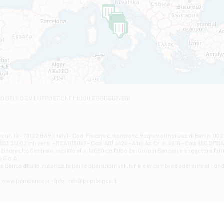
Filiale di Castelviscardo
VIA ROMA 26 - Castel Viscardo
Filiale di Castiglione in Teverina
VIA VASELLI 6/A - Castiglione In Teverina
Filiale di Civita Castellana
VIA GIOVANNI XXIII, N 3 - Civita Castellana
Filiale di Fabro
Contrada Della Stazione, 68 - Fabro
Filiale di Fiano Romano
RO DELLO SVILUPPO ECONOMICO (LEGGE 662/96)
VIA TOGLIATTI 131/B - Fiano Romano
Filiale di Giove
Corso Mazzini, 38 - Giove
Filiale di Guardea
ur, 19 - 70122 BARI (Italy) - Cod. Fiscale e iscrizione Registro Imprese di Bari n. 
03.241,00 int. vers. - REA 105047 - Cod. ABI 5424 - Albo Az. Cr. n. 4616 - Cod. BIC BPB
VIA VITTORIO EMANUELE 79/A - Guardea
credito Centrale, iscritto al n. 10680 dell'Albo dei Gruppi Bancari e soggetta all'att
Filiale di Guidonia
 S.p.A.
a Banca d'ltalia, autorizzata per le operazioni valutarie e in cambi ed aderente al Fond
VIA ROMA 146 - Guidonia Montecelio
Filiale di Marsciano
eb: www.bdmbanca.it - Info: info@bdmbanca.it
PIAZZA CARLO MARX 11 - Marsciano
Filiale di Mentana
VIALE DELLA RIMESSA 23/29 - Mentana
Filiale di Montecatini Terme