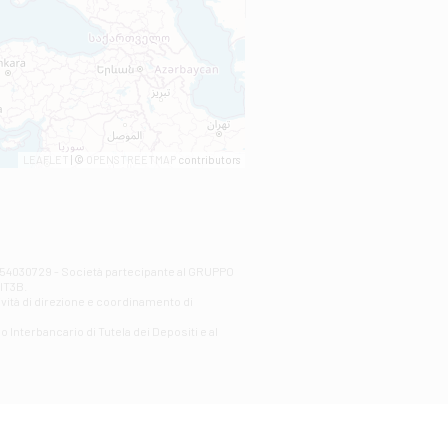
LEAFLET
| ©
OPENSTREETMAP
contributors
00254030729 - Società partecipante al GRUPPO
AlT3B.
ività di direzione e coordinamento di
o Interbancario di Tutela dei Depositi e al