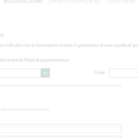
INVESTOR RELATIONS
COMUNICATI STAMPA E NEWS
LAVORA CON NOI
it
izzo indicato non è necessario essere in possesso di una casella di po
lezionare la filiale di appartenenza
Filiale
pilando il form sottostante