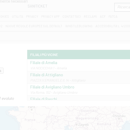
amente necessari
SANITICKET
OKIES
UTILITÀ
PRIVACY
PRIVACY APP
CONTATTACI
RECLAMI
ACF
FATCA
D2
NUOVE REGOLE EUROPEE SUL DEFAULT
WHISTLEBLOWING
ACCESSIBILITA' L. 4/20
FILIALI PIÙ VICINE
Filiale di Amelia
VIA NOCICCHIA 1 - Amelia
Filiale di Attigliano
PIAZZA V.EMANUELE II, 14 - Attigliano
Filiale di Avigliano Umbro
Via Roma, 152 - Avigliano Umbro
M evoluto
Filiale di Baschi
VIA AMELIA 17 - Baschi
Filiale di Bolsena
PIAZZA MATTEOTTI 22/24 - Bolsena
Filiale di Castel Giorgio
VIA MARCONI 5/BCD - Castel Giorgio