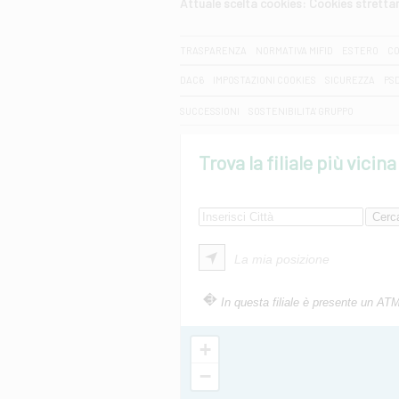
Attuale scelta cookies: Cookies strett
CERCA
TRASPARENZA
NORMATIVA MIFID
ESTERO
CO
DAC6
IMPOSTAZIONI COOKIES
SICUREZZA
PS
SUCCESSIONI
SOSTENIBILITA' GRUPPO
Trova la filiale più vicina
La mia posizione
In questa filiale è presente un AT
+
−