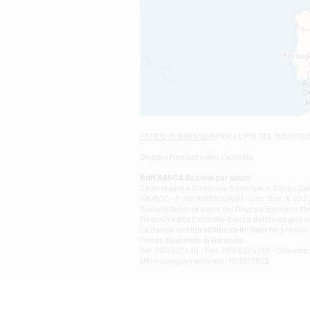
FONDO DI GARANZIA
PER LE PMI DEL MINISTE
Gruppo Mediocredito Centrale
BdM BANCA Società per azioni
Sede legale e Direzione Generale in Corso Cavo
IVA MCC - P. IVA 16868201001 - Cap. Soc. € 622.3
Società facente parte del Gruppo Bancario Medio
MedioCredito Centrale-Banca del Mezzogiorno
La Banca iscritta all'Albo delle Banche presso l
Fondo Nazionale di Garanzia.
Tel: 080 5274 111 - Fax: 080 5274 751 - Sito w
Ultimo aggiornamento: 10/01/2023