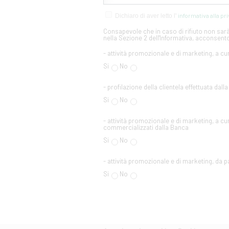
informativa alla pr
Dichiaro di aver letto l'
Consapevole che in caso di rifiuto non sarà 
nella Sezione 2 dell'Informativa, acconsento
- attività promozionale e di marketing, a cu
Si
No
- profilazione della clientela effettuata dall
Si
No
- attività promozionale e di marketing, a cur
commercializzati dalla Banca
Si
No
- attività promozionale e di marketing, da par
Si
No