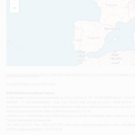
PIAZZA MATTEO
−
Filiale di Cas
VIA MARCONI 5/
Filiale di Ca
VIA ROMA 26 - 
Filiale di Cas
VIA VASELLI 6/A
Filiale di Ci
VIA GIOVANNI XXI
Filiale di Fab
Contrada Della 
Filiale di F
FONDO DI GARANZIA
PER LE PMI DEL MINISTERO DELLO SVILUPPO ECONOMICO (
VIA TOGLIATTI 
Gruppo Mediocredito Centrale
Filiale di Gio
Corso Mazzini, 
BdM BANCA Società per azioni
Filiale di Gu
Sede legale e Direzione Generale in Corso Cavour, 19 - 70122 BARI (Italy) - Cod.
IVA MCC - P. IVA 16868201001 - Cap. Soc. € 622.303.241,00 int. vers. - REA 105047 -
VIA VITTORIO 
Società facente parte del Gruppo Bancario Mediocredito Centrale, iscritto al n. 10
Filiale di Gui
MedioCredito Centrale-Banca del Mezzogiorno S.p.A.
La Banca iscritta all'Albo delle Banche presso la Banca d'ltalia, autorizzata per le
VIA ROMA 146 -
Fondo Nazionale di Garanzia.
Filiale di Ma
Tel: 080 5274 111 - Fax: 080 5274 751 - Sito web: www.bdmbanca.it - Info: info@b
PIAZZA CARLO 
Ultimo aggiornamento: 10/01/2023