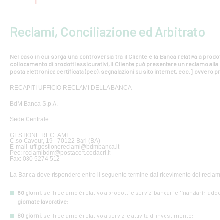
Reclami, Conciliazione ed Arbitrato
Nel caso in cui sorga una controversia tra il Cliente e la Banca relativa a prodot
collocamento di prodotti assicurativi, il Cliente può presentare un reclamo all
posta elettronica certificata (pec), segnalazioni su sito internet, ecc.], ovvero pr
RECAPITI UFFICIO RECLAMI DELLA BANCA
BdM Banca S.p.A.
Sede Centrale
GESTIONE RECLAMI
C.so Cavour, 19 - 70122 Bari (BA)
E-mail: uff.gestionereclami@bdmbanca.it
Pec: reclamibdm@postacert.cedacri.it
Fax: 080 5274 512
La Banca deve rispondere entro il seguente termine dal ricevimento del reclam
60 giorni
, se il reclamo è relativo a prodotti e servizi bancari e finanziari; lad
giornate lavorative
;
60 giorni
, se il reclamo è relativo a servizi e attività di investimento;