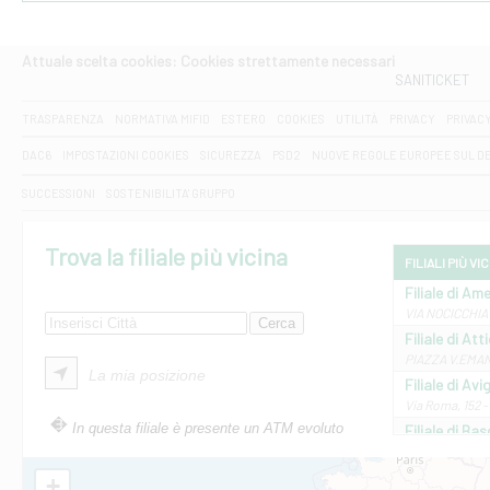
Attuale scelta cookies: Cookies strettamente necessari
SANITICKET
TRASPARENZA
NORMATIVA MIFID
ESTERO
COOKIES
UTILITÀ
PRIVACY
PRIVAC
DAC6
IMPOSTAZIONI COOKIES
SICUREZZA
PSD2
NUOVE REGOLE EUROPEE SUL D
SUCCESSIONI
SOSTENIBILITA' GRUPPO
Trova la filiale più vicina
FILIALI PIÙ VI
Filiale di Ame
VIA NOCICCHIA 
Filiale di Att
PIAZZA V.EMANUE
La mia posizione
Filiale di Av
Via Roma, 152 
In questa filiale è presente un ATM evoluto
Filiale di Bas
VIA AMELIA 17 
Filiale di Bol
+