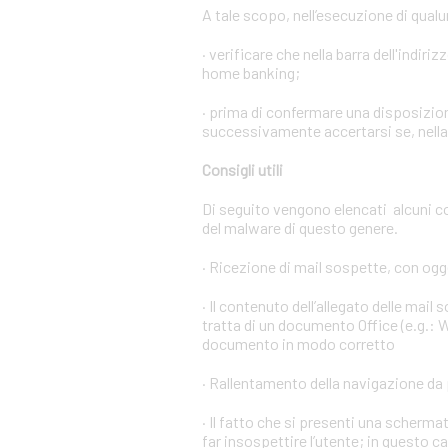
A tale scopo, nell’esecuzione di qual
· verificare che nella barra dell'indiri
home banking;
· prima di confermare una disposizion
successivamente accertarsi se, nella l
Consigli utili
Di seguito vengono elencati alcuni c
del malware di questo genere.
· Ricezione di mail sospette, con ogge
· Il contenuto dell’allegato delle mail
tratta di un documento Office (e.g.: W
documento in modo corretto
· Rallentamento della navigazione da 
· Il fatto che si presenti una scher
far insospettire l’utente; in questo c