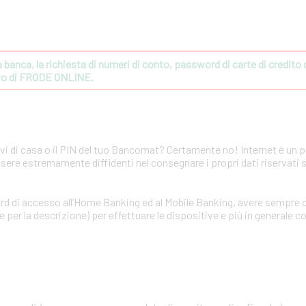
banca, la richiesta di numeri di conto, password di carte di credito o 
ivo di FRODE ONLINE.
avi di casa o il PIN del tuo Bancomat? Certamente no! Internet è un 
ssere estremamente diffidenti nel consegnare i propri dati riservati 
rd di accesso all’Home Banking ed al Mobile Banking, avere sempre c
per la descrizione) per effettuare le dispositive e più in generale co