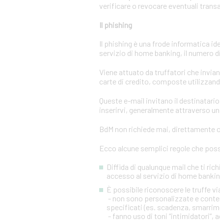
verificare o revocare eventuali trans
Il phishing
Il phishing è una frode informatica id
servizio di home banking, il numero di 
Viene attuato da truffatori che invi
carte di credito, composte utilizzando
Queste e-mail invitano il destinatario 
inserirvi, generalmente attraverso una
BdM non richiede mai, direttamente o 
Ecco alcune semplici regole che posso
Diffida di qualunque mail che ti rich
accesso al servizio di home banking
È possibile riconoscere le truffe 
- non sono personalizzate e conten
specificati (es. scadenza, smarrim
- fanno uso di toni “intimidatori”