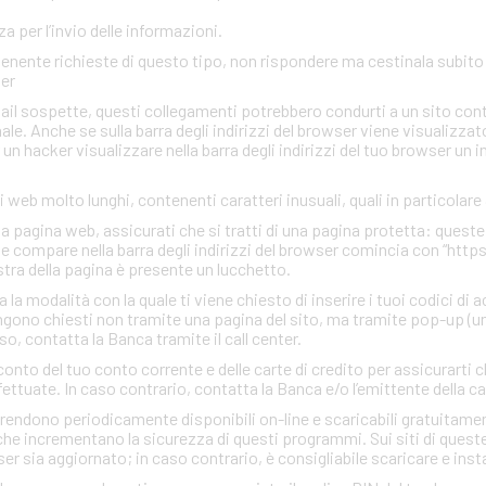
 per l’invio delle informazioni.
ontenente richieste di questo tipo, non rispondere ma cestinala subi
ter
mail sospette, questi collegamenti potrebbero condurti a un sito con
inale. Anche se sulla barra degli indirizzi del browser viene visualizzato
r un hacker visualizzare nella barra degli indirizzi del tuo browser un 
zi web molto lunghi, contenenti caratteri inusuali, quali in particolare
una pagina web, assicurati che si tratti di una pagina protetta: quest
che compare nella barra degli indirizzi del browser comincia con “http
estra della pagina è presente un lucchetto.
a modalità con la quale ti viene chiesto di inserire i tuoi codici di 
gono chiesti non tramite una pagina del sito, ma tramite pop-up (un
so, contatta la Banca tramite il call center.
conto del tuo conto corrente e delle carte di credito per assicurarti c
ettuate. In caso contrario, contatta la Banca e/o l’emittente della ca
rendono periodicamente disponibili on-line e scaricabili gratuitamen
he incrementano la sicurezza di questi programmi. Sui siti di quest
ser sia aggiornato; in caso contrario, è consigliabile scaricare e insta