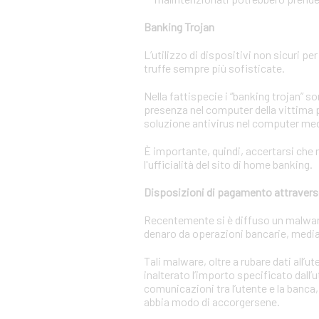
Banking Trojan
L’utilizzo di dispositivi non sicuri pe
truffe sempre più sofisticate.
Nella fattispecie i “banking trojan” 
presenza nel computer della vittima p
soluzione antivirus nel computer m
È importante, quindi, accertarsi che n
l'ufficialità del sito di home banking.
Disposizioni di pagamento attravers
Recentemente si è diffuso un malware c
denaro da operazioni bancarie, media
Tali malware, oltre a rubare dati all’
inalterato l’importo specificato dall’
comunicazioni tra l’utente e la banca,
abbia modo di accorgersene.