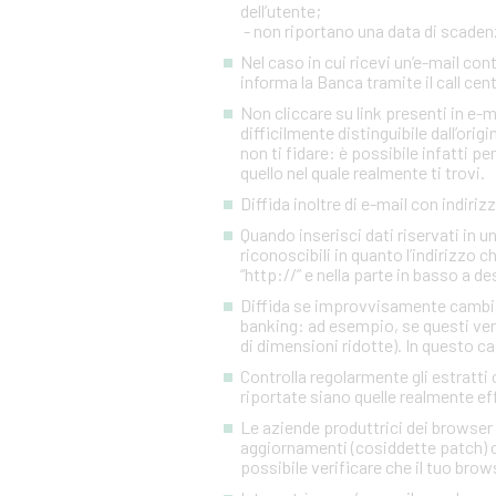
dell’utente;
- non riportano una data di scadenza
Nel caso in cui ricevi un’e-mail c
informa la Banca tramite il call cen
Non cliccare su link presenti in e-
difficilmente distinguibile dall’orig
non ti fidare: è possibile infatti pe
quello nel quale realmente ti trovi.
Diffida inoltre di e-mail con indiriz
Quando inserisci dati riservati in 
riconoscibili in quanto l’indirizzo 
“http://” e nella parte in basso a d
Diffida se improvvisamente cambia l
banking: ad esempio, se questi ven
di dimensioni ridotte). In questo ca
Controlla regolarmente gli estratti 
riportate siano quelle realmente eff
Le aziende produttrici dei browser 
aggiornamenti (cosiddette patch) c
possibile verificare che il tuo brow