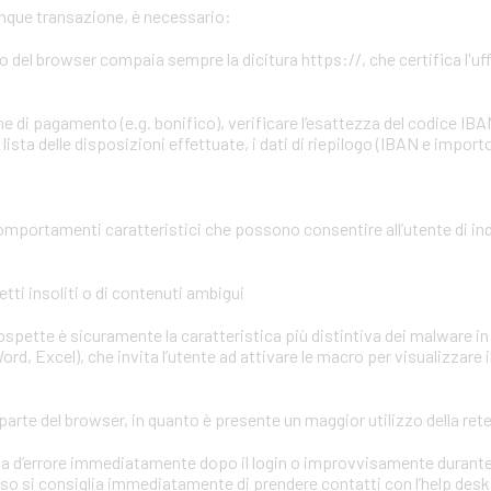
unque transazione, è necessario:
zzo del browser compaia sempre la dicitura https://, che certifica l'uffi
e di pagamento (e.g. bonifico), verificare l’esattezza del codice IBA
ista delle disposizioni effettuate, i dati di riepilogo (IBAN e importo
omportamenti caratteristici che possono consentire all’utente di in
tti insoliti o di contenuti ambigui
 sospette è sicuramente la caratteristica più distintiva dei malware in 
ord, Excel), che invita l’utente ad attivare le macro per visualizzare 
parte del browser, in quanto è presente un maggior utilizzo della ret
mata d’errore immediatamente dopo il login o improvvisamente durant
aso si consiglia immediatamente di prendere contatti con l’help desk o