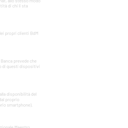
omat, allo stesso modo
tà di chi li sta
ei propri clienti BdM
La Banca prevede che
di questi dispositivi
lla disponibilità del
dal proprio
oprio smartphone).
nazionale Maestro