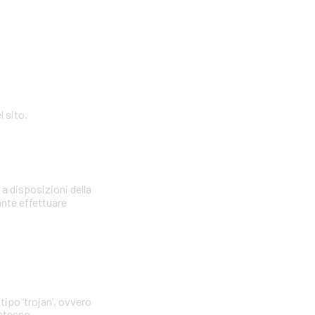
l sito.
 a disposizioni della
ante effettuare
tipo ‘trojan’, ovvero
 stesso