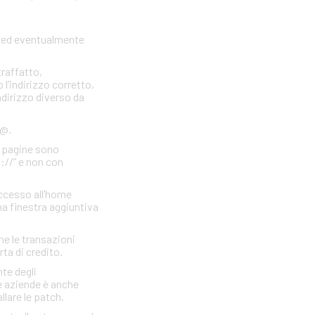
to ed eventualmente
traffatto,
 l’indirizzo corretto,
indirizzo diverso da
 @.
e pagine sono
s://” e non con
accesso all’home
a finestra aggiuntiva
he le transazioni
rta di credito.
te degli
e aziende è anche
llare le patch.