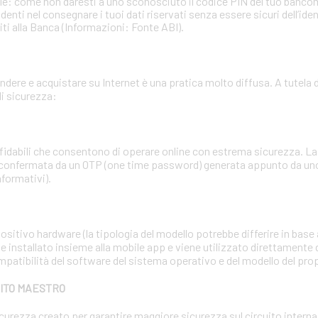
ale: come non daresti a uno sconosciuto il codice PIN del tuo banc
ti nel consegnare i tuoi dati riservati senza essere sicuri dell’identi
iti alla Banca (Informazioni: Fonte ABI).
dere e acquistare su Internet è una pratica molto diffusa. A tutela d
i sicurezza:
affidabili che consentono di operare online con estrema sicurezza. 
 confermata da un OTP (one time password) generata appunto da uno 
nformativi).
sitivo hardware (la tipologia del modello potrebbe differire in base a
e installato insieme alla mobile app e viene utilizzato direttamente 
mpatibilità del software del sistema operativo e del modello del pr
BITO MAESTRO
 sicurezza creato per garantire maggiore sicurezza sul circuito inter