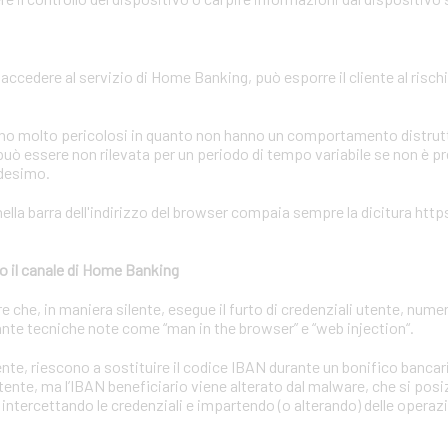
r accedere al servizio di Home Banking, può esporre il cliente al rischi
sono molto pericolosi in quanto non hanno un comportamento distrutti
uò essere non rilevata per un periodo di tempo variabile se non è p
edesimo.
ella barra dell'indirizzo del browser compaia sempre la dicitura https
o il canale di Home Banking
he, in maniera silente, esegue il furto di credenziali utente, numeri
nte tecniche note come “man in the browser” e “web injection“.
utente, riescono a sostituire il codice IBAN durante un bonifico bancar
utente, ma l’IBAN beneficiario viene alterato dal malware, che si posiz
 intercettando le credenziali e impartendo (o alterando) delle operaz