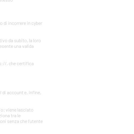
o di incorrere in cyber
vo da subito, la loro
resente una valida
://, che certifica
 di account e, infine,
io; viene lasciato
iona tra le
ioni senza che l’utente