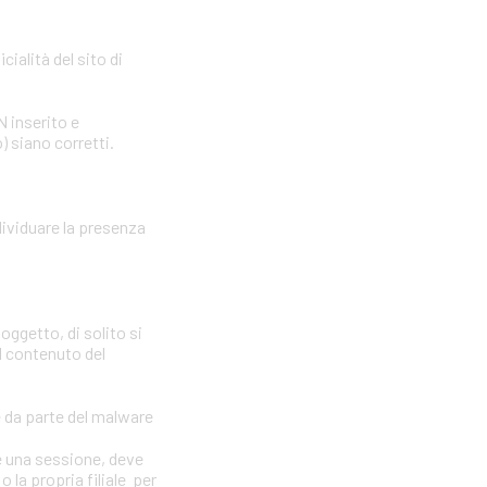
cialità del sito di
N inserito e
) siano corretti.
dividuare la presenza
oggetto, di solito si
il contenuto del
e da parte del malware
e una sessione, deve
 la propria filiale per