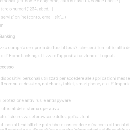
rsonali (es. nome e cognome, data di nascita, codice fiscale )
ere o numeri (1234, abcd...)
ervizi online (conto, email, siti...)
er
 Banking
rizzo compaia sempre la dicitura https://, che certifica l'ufficialità de
to di Home banking, utilizzare l’apposita funzione di Logout.
 accesso
dispositivi personali utilizzati per accedere alle applicazioni messe
 il computer desktop, notebook, tablet, smartphone, etc. E’ import
 di protezione antivirus e antispyware
 ufficiali del sistema operativo
tch di sicurezza del browser e delle applicazioni
onti non attendibili che potrebbero nascondere minacce o attacchi di 
 il controllo del dispositivo o carpire informazioni dal dispositivo