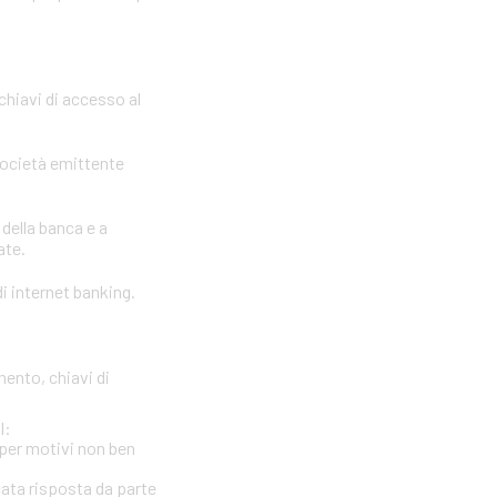
 chiavi di accesso al
società emittente
 della banca e a
ate.
i internet banking.
mento, chiavi di
l:
per motivi non ben
cata risposta da parte