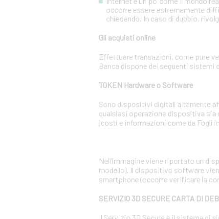
Internet è un po’ come il mondo re
occorre essere estremamente diffiden
chiedendo. In caso di dubbio, rivolg
Gli acquisti online
Effettuare transazioni, come pure ven
Banca dispone dei seguenti sistemi d
TOKEN Hardware o Software
Sono dispositivi digitali altamente 
qualsiasi operazione dispositiva sia
(costi e informazioni come da Fogli i
Nell’immagine viene riportato un dispo
modello). Il dispositivo software vien
smartphone (occorre verificare la co
SERVIZIO 3D SECURE CARTA DI DE
Il Servizio 3D Secure è il sistema di