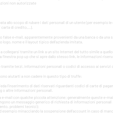
azioni non autorizzate
eata allo scopo di rubare i dati personali di un utente (per esempio le
carta di credito,...).
ano false e-mail, apparentemente provenienti da una banca o da una 
 logo, nome e il layout tipico dell’azienda imitata.
a collegarsi tramite un link a un sito Internet del tutto simile a quello
 finestra pop up che si apre dallo stesso link, le informazioni riserv
tramite terzi, informazioni personali o codici di accesso ai servizi d
no aiutarti a non cadere in questo tipo di truffe:
ieda l’inserimento di dati riservati riguardanti codici di carte di paga
 o altre informazioni personali.
via e-mail con qualche piccola attenzione; generalmente queste e-mai
gono un messaggio generico di richiesta di informazioni personali 
ento, problemi tecnici);
, ad esempio minacciando la sospensione dell’account in caso di man