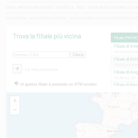
DAC6
IMPOSTAZIONI COOKIES
SICUREZZA
PSD2
NUOVE REGOLE EUROPEE SUL D
SUCCESSIONI
SOSTENIBILITA' GRUPPO
DISCONOSCIMENTO DI UNA OPERAZIONE DI 
Trova la filiale più vicina
FILIALI PIÙ VI
Filiale di Ame
VIA NOCICCHIA 
Filiale di Att
PIAZZA V.EMANUE
La mia posizione
Filiale di Av
Via Roma, 152 
In questa filiale è presente un ATM evoluto
Filiale di Bas
VIA AMELIA 17 
Filiale di Bol
+
PIAZZA MATTEO
−
Filiale di Cas
VIA MARCONI 5/
Filiale di Ca
VIA ROMA 26 - 
Filiale di Cas