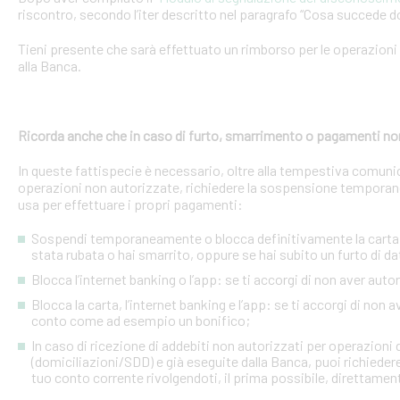
riscontro, secondo l’iter descritto nel paragrafo “Cosa succede d
Tieni presente che sarà effettuato un rimborso per le operazion
alla Banca.
Ricorda anche che in caso di furto, smarrimento o pagamenti no
In queste fattispecie è necessario, oltre alla tempestiva comuni
operazioni non autorizzate, richiedere la sospensione temporanea o
usa per effettuare i propri pagamenti:
Sospendi temporaneamente o blocca definitivamente la carta: s
stata rubata o hai smarrito, oppure se hai subito un furto di dat
Blocca l’internet banking o l’app: se ti accorgi di non aver a
Blocca la carta, l’internet banking e l’app: se ti accorgi di non 
conto come ad esempio un bonifico;
In caso di ricezione di addebiti non autorizzati per operazioni
(domiciliazioni/SDD) e già eseguite dalla Banca, puoi richieder
tuo conto corrente rivolgendoti, il prima possibile, direttamente 