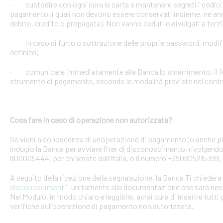
· custodire con ogni cura la carta e mantenere segreti i codici 
pagamento, i quali non devono essere conservati insieme, né anno
debito, credito o prepagata). Non vanno ceduti o divulgati a terzi
· in caso di furto o sottrazione delle proprie password, mod
definito;
· comunicare immediatamente alla Banca lo smarrimento, il furt
strumento di pagamento, secondo le modalità previste nel contra
Cosa fare in caso di operazione non autorizzata?
Se vieni a conoscenza di un’operazione di pagamento (o anche pi
indugio la Banca per avviare l’iter di disconoscimento, rivolgendoT
800005444, per chiamate dall’Italia, o il numero +390805215399, 
A seguito della ricezione della segnalazione, la Banca Ti chiederà 
disconosciment
i” unitamente alla documentazione che sarà nece
Nel Modulo, in modo chiaro e leggibile, avrai cura di inserire tutti 
verifiche sull’operazione di pagamento non autorizzata.