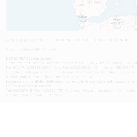
VIA VASELLI 6/A
Filiale di Ci
VIA GIOVANNI XXI
Filiale di Fab
Contrada Della 
Filiale di F
FONDO DI GARANZIA
PER LE PMI DEL MINISTERO DELLO SVILUPPO ECONOMICO (
VIA TOGLIATTI 
Gruppo Mediocredito Centrale
Filiale di Gio
Corso Mazzini, 
BdM BANCA Società per azioni
Filiale di Gu
Sede legale e Direzione Generale in Corso Cavour, 19 - 70122 BARI (Italy) - Cod.
IVA MCC - P. IVA 16868201001 - Cap. Soc. € 622.303.241,00 int. vers. - REA 105047 -
VIA VITTORIO 
Società facente parte del Gruppo Bancario Mediocredito Centrale, iscritto al n. 10
Filiale di Gui
MedioCredito Centrale-Banca del Mezzogiorno S.p.A.
La Banca iscritta all'Albo delle Banche presso la Banca d'ltalia, autorizzata per le
VIA ROMA 146 -
Fondo Nazionale di Garanzia.
Filiale di Ma
Tel: 080 5274 111 - Fax: 080 5274 751 - Sito web: www.bdmbanca.it - Info: info@b
PIAZZA CARLO 
Ultimo aggiornamento: 10/01/2023
Filiale di Me
VIALE DELLA R
Filiale di Mo
Piazza del Popo
Filiale di M
VIA DELLO STAD