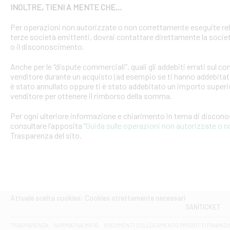
INOLTRE, TIENI A MENTE CHE…
Per operazioni non autorizzate o non correttamente eseguite rel
terze società emittenti, dovrai contattare direttamente la soci
o il disconoscimento.
Anche per le “dispute commerciali”, quali gli addebiti errati sul 
venditore durante un acquisto (ad esempio se ti hanno addebitato
è stato annullato oppure ti è stato addebitato un importo superio
venditore per ottenere il rimborso della somma.
Per ogni ulteriore informazione e chiarimento in tema di discon
consultare l’apposita “
Guida sulle operazioni non autorizzate o 
Trasparenza del sito.
Attuale scelta cookies: Cookies strettamente necessari
SANITICKET
TRASPARENZA
NORMATIVA MIFID
DOCUMENTI COLLOCAMENTO PRODOTTI FINANZI