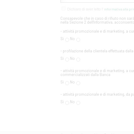
informativa alla pr
Dichiaro di aver letto l'
Consapevole che in caso di rifiuto non sarà 
nella Sezione 2 dell'Informativa, acconsento
- attività promozionale e di marketing, a cu
Si
No
- profilazione della clientela effettuata dall
Si
No
- attività promozionale e di marketing, a cur
commercializzati dalla Banca
Si
No
- attività promozionale e di marketing, da par
Si
No