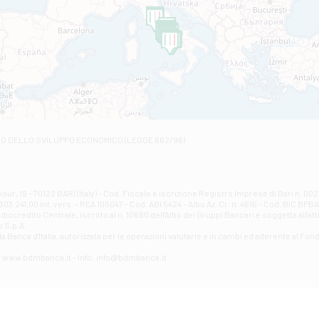
Filiale di Castelviscardo
VIA ROMA 26 - Castel Viscardo
Filiale di Castiglione in Teverina
VIA VASELLI 6/A - Castiglione In Teverina
Filiale di Civita Castellana
VIA GIOVANNI XXIII, N 3 - Civita Castellana
Filiale di Fabro
Contrada Della Stazione, 68 - Fabro
Filiale di Fiano Romano
RO DELLO SVILUPPO ECONOMICO (LEGGE 662/96)
VIA TOGLIATTI 131/B - Fiano Romano
Filiale di Giove
Corso Mazzini, 38 - Giove
Filiale di Guardea
ur, 19 - 70122 BARI (Italy) - Cod. Fiscale e iscrizione Registro Imprese di Bari n. 
03.241,00 int. vers. - REA 105047 - Cod. ABI 5424 - Albo Az. Cr. n. 4616 - Cod. BIC BPB
VIA VITTORIO EMANUELE 79/A - Guardea
credito Centrale, iscritto al n. 10680 dell'Albo dei Gruppi Bancari e soggetta all'att
Filiale di Guidonia
 S.p.A.
a Banca d'ltalia, autorizzata per le operazioni valutarie e in cambi ed aderente al Fond
VIA ROMA 146 - Guidonia Montecelio
Filiale di Marsciano
eb: www.bdmbanca.it - Info: info@bdmbanca.it
PIAZZA CARLO MARX 11 - Marsciano
Filiale di Mentana
VIALE DELLA RIMESSA 23/29 - Mentana
Filiale di Montecatini Terme