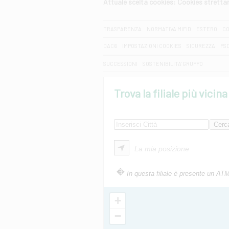
Attuale scelta cookies: Cookies strett
CERCA
TRASPARENZA
NORMATIVA MIFID
ESTERO
CO
DAC6
IMPOSTAZIONI COOKIES
SICUREZZA
PS
SUCCESSIONI
SOSTENIBILITA' GRUPPO
Trova la filiale più vicina
La mia posizione
In questa filiale è presente un AT
+
−