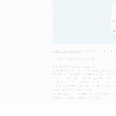
FONDO DI GARANZIA
PER LE PMI DEL MINISTE
Gruppo Mediocredito Centrale
BdM BANCA Società per azioni
Sede legale e Direzione Generale in Corso Cavo
IVA MCC - P. IVA 16868201001 - Cap. Soc. € 622.3
Società facente parte del Gruppo Bancario Medio
MedioCredito Centrale-Banca del Mezzogiorno
La Banca iscritta all'Albo delle Banche presso l
Fondo Nazionale di Garanzia.
Tel: 080 5274 111 - Fax: 080 5274 751 - Sito w
Ultimo aggiornamento: 10/01/2023