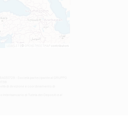
LEAFLET
| ©
OPENSTREETMAP
contributors
00254030729 - Società partecipante al GRUPPO
AlT3B.
ività di direzione e coordinamento di
o Interbancario di Tutela dei Depositi e al