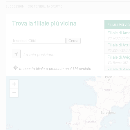
SUCCESSIONI
SOSTENIBILITA' GRUPPO
Trova la filiale più vicina
FILIALI PIÙ VI
Filiale di Ame
VIA NOCICCHIA 
Filiale di Att
PIAZZA V.EMANUE
La mia posizione
Filiale di Av
Via Roma, 152 
In questa filiale è presente un ATM evoluto
Filiale di Bas
VIA AMELIA 17 
Filiale di Bol
+
PIAZZA MATTEO
−
Filiale di Cas
VIA MARCONI 5/
Filiale di Ca
VIA ROMA 26 - 
Filiale di Cas
VIA VASELLI 6/A