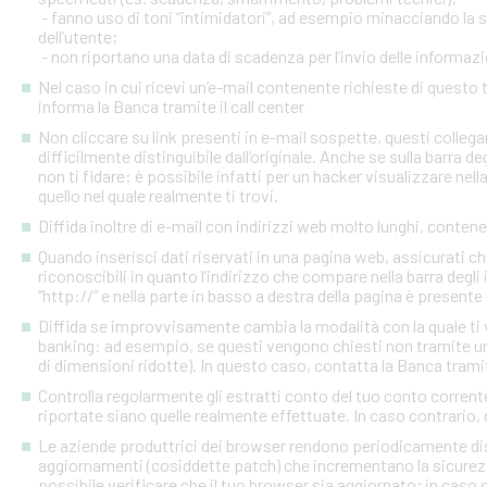
- fanno uso di toni “intimidatori”, ad esempio minacciando la
dell’utente;
- non riportano una data di scadenza per l’invio delle informazi
Nel caso in cui ricevi un’e-mail contenente richieste di quest
informa la Banca tramite il call center
Non cliccare su link presenti in e-mail sospette, questi colleg
difficilmente distinguibile dall’originale. Anche se sulla barra de
non ti fidare: è possibile infatti per un hacker visualizzare nell
quello nel quale realmente ti trovi.
Diffida inoltre di e-mail con indirizzi web molto lunghi, contenen
Quando inserisci dati riservati in una pagina web, assicurati c
riconoscibili in quanto l’indirizzo che compare nella barra degl
“http://” e nella parte in basso a destra della pagina è presente
Diffida se improvvisamente cambia la modalità con la quale ti v
banking: ad esempio, se questi vengono chiesti non tramite un
di dimensioni ridotte). In questo caso, contatta la Banca tramite
Controlla regolarmente gli estratti conto del tuo conto corrente 
riportate siano quelle realmente effettuate. In caso contrario, c
Le aziende produttrici dei browser rendono periodicamente disp
aggiornamenti (cosiddette patch) che incrementano la sicurezz
possibile verificare che il tuo browser sia aggiornato; in caso c