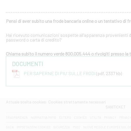
Pensi di aver subito una frode bancaria online o un tentativo di f
Hai ricevuto comunicazioni sospette all’apparenza provenienti dal
password o carta di credito?
Chiama subito il numero verde 800.005.444 o rivolgiti presso la tu
DOCUMENTI
PER SAPERNE DI PIU' SULLE FRODI
(pdf, 2337 kb)
Attuale scelta cookies: Cookies strettamente necessari
SANITICKET
TRASPARENZA
NORMATIVA MIFID
ESTERO
COOKIES
UTILITÀ
PRIVACY
PRIVAC
DAC6
IMPOSTAZIONI COOKIES
SICUREZZA
PSD2
NUOVE REGOLE EUROPEE SUL D