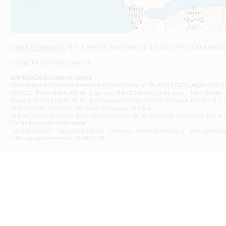
Filiale di Ci
VIA GIOVANNI XXI
Filiale di Fab
Contrada Della 
Filiale di F
FONDO DI GARANZIA
PER LE PMI DEL MINISTERO DELLO SVILUPPO ECONOMICO (
VIA TOGLIATTI 
Gruppo Mediocredito Centrale
Filiale di Gio
Corso Mazzini, 
BdM BANCA Società per azioni
Filiale di Gu
Sede legale e Direzione Generale in Corso Cavour, 19 - 70122 BARI (Italy) - Cod.
IVA MCC - P. IVA 16868201001 - Cap. Soc. € 622.303.241,00 int. vers. - REA 105047 -
VIA VITTORIO 
Società facente parte del Gruppo Bancario Mediocredito Centrale, iscritto al n. 10
Filiale di Gui
MedioCredito Centrale-Banca del Mezzogiorno S.p.A.
La Banca iscritta all'Albo delle Banche presso la Banca d'ltalia, autorizzata per le
VIA ROMA 146 -
Fondo Nazionale di Garanzia.
Filiale di Ma
Tel: 080 5274 111 - Fax: 080 5274 751 - Sito web: www.bdmbanca.it - Info: info@b
PIAZZA CARLO 
Ultimo aggiornamento: 10/01/2023
Filiale di Me
VIALE DELLA R
Filiale di Mo
Piazza del Popo
Filiale di M
VIA DELLO STAD
Filiale di Nar
VIA TUDERTE 52