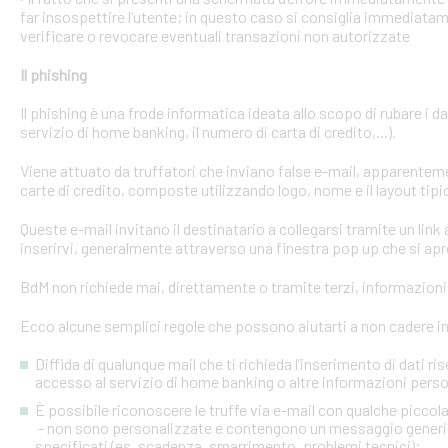
far insospettire l’utente; in questo caso si consiglia immediatame
verificare o revocare eventuali transazioni non autorizzate
Il phishing
Il phishing è una frode informatica ideata allo scopo di rubare i d
servizio di home banking, il numero di carta di credito,...).
Viene attuato da truffatori che inviano false e-mail, apparente
carte di credito, composte utilizzando logo, nome e il layout tipi
Queste e-mail invitano il destinatario a collegarsi tramite un link a
inserirvi, generalmente attraverso una finestra pop up che si apre
BdM non richiede mai, direttamente o tramite terzi, informazioni p
Ecco alcune semplici regole che possono aiutarti a non cadere in 
Diffida di qualunque mail che ti richieda l’inserimento di dati ri
accesso al servizio di home banking o altre informazioni perso
È possibile riconoscere le truffe via e-mail con qualche picco
- non sono personalizzate e contengono un messaggio generico
specificati (es. scadenza, smarrimento, problemi tecnici);