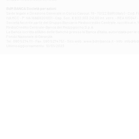
Filiale di Gio
Corso Mazzini, 
BdM BANCA Società per azioni
Filiale di Gu
Sede legale e Direzione Generale in Corso Cavour, 19 - 70122 BARI (Italy) - Cod.
IVA MCC - P. IVA 16868201001 - Cap. Soc. € 622.303.241,00 int. vers. - REA 105047 -
VIA VITTORIO 
Società facente parte del Gruppo Bancario Mediocredito Centrale, iscritto al n. 10
Filiale di Gui
MedioCredito Centrale-Banca del Mezzogiorno S.p.A.
La Banca iscritta all'Albo delle Banche presso la Banca d'ltalia, autorizzata per le
VIA ROMA 146 -
Fondo Nazionale di Garanzia.
Filiale di Ma
Tel: 080 5274 111 - Fax: 080 5274 751 - Sito web: www.bdmbanca.it - Info: info@b
PIAZZA CARLO 
Ultimo aggiornamento: 10/01/2023
Filiale di Me
VIALE DELLA R
Filiale di Mo
Piazza del Popo
Filiale di M
VIA DELLO STAD
Filiale di Nar
VIA TUDERTE 52
Filiale di Or
VIA DEGLI ACERI
Filiale di Or
VIALE 1 MAGGIO 
Filiale di Or
PIAZZA DELLA 