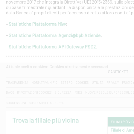
novembre 2017 che integra la Direttiva (UE) 2015/2366, sulle piat
su base trimestrale riguardanti la disponibilità e le prestazioni 
dalla Banca ai propri clienti per l’accesso diretto ai loro conti di
-
Statistiche Piattaforma Mi@
;
-
Statistiche Piattaforma Agenzi@bpb Aziende
;
-
Statistiche Piattaforma API Gateway PSD2
.
Attuale scelta cookies: Cookies strettamente necessari
SANITICKET
TRASPARENZA
NORMATIVA MIFID
ESTERO
COOKIES
UTILITÀ
PRIVACY
PRIVAC
DAC6
IMPOSTAZIONI COOKIES
SICUREZZA
PSD2
NUOVE REGOLE EUROPEE SUL D
SUCCESSIONI
SOSTENIBILITA' GRUPPO
Trova la filiale più vicina
FILIALI PIÙ VI
Filiale di Ame