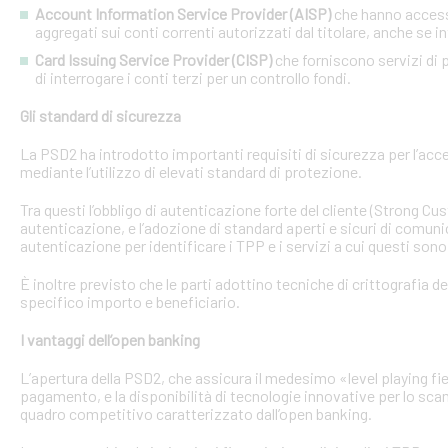
Account Information Service Provider (AISP)
che hanno accesso
aggregati sui conti correnti autorizzati dal titolare, anche se in
Card Issuing Service Provider (CISP)
che forniscono servizi di p
di interrogare i conti terzi per un controllo fondi.
Gli standard di sicurezza
La PSD2 ha introdotto importanti requisiti di sicurezza per l’acce
mediante l’utilizzo di elevati standard di protezione.
Tra questi l’obbligo di autenticazione forte del cliente (Strong C
autenticazione, e l’adozione di standard aperti e sicuri di comunic
autenticazione per identificare i TPP e i servizi a cui questi sono 
È inoltre previsto che le parti adottino tecniche di crittografia d
specifico importo e beneficiario.
I vantaggi dell’open banking
L’apertura della PSD2, che assicura il medesimo «level playing field
pagamento, e la disponibilità di tecnologie innovative per lo sca
quadro competitivo caratterizzato dall’open banking.