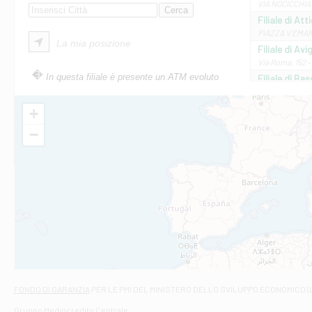
VIA NOCICCHIA 
Filiale di Att
PIAZZA V.EMANUE
La mia posizione
Filiale di Av
Via Roma, 152 
In questa filiale è presente un ATM evoluto
Filiale di Bas
VIA AMELIA 17 
Filiale di Bol
+
PIAZZA MATTEO
−
Filiale di Cas
VIA MARCONI 5/
Filiale di Ca
VIA ROMA 26 - 
Filiale di Cas
VIA VASELLI 6/A
Filiale di Ci
VIA GIOVANNI XXI
Filiale di Fab
Contrada Della 
Filiale di F
FONDO DI GARANZIA
PER LE PMI DEL MINISTERO DELLO SVILUPPO ECONOMICO (
VIA TOGLIATTI 
Gruppo Mediocredito Centrale