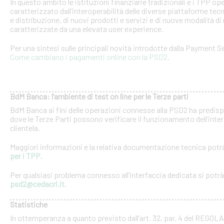
In questo ambito le istituzioni finanziarie tradizionali e i TPP o
caratterizzato dall’interoperabilità delle diverse piattaforme tec
e distribuzione, di nuovi prodotti e servizi e di nuove modalità di 
caratterizzate da una elevata user experience.
Per una sintesi sulle principali novità introdotte dalla Payment Se
Come cambiano i pagamenti online con la PSD2
.
BdM Banca: l’ambiente di test on line per le Terze parti
BdM Banca ai fini delle operazioni connesse alla PSD2 ha predispo
dove le Terze Parti possono verificare il funzionamento dell’inter
clientela.
Maggiori informazioni e la relativa documentazione tecnica potra
per i TPP
.
Per qualsiasi problema connesso all’interfaccia dedicata si potrà c
psd2@cedacri.it
.
Statistiche
In ottemperanza a quanto previsto dall’art. 32, par. 4 del RE