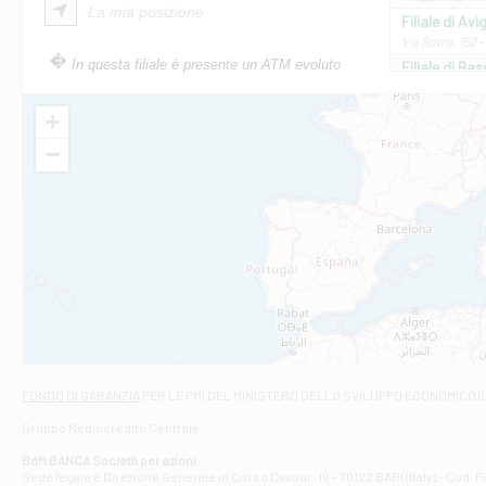
La mia posizione
Filiale di Av
Via Roma, 152 
In questa filiale è presente un ATM evoluto
Filiale di Bas
VIA AMELIA 17 
Filiale di Bol
+
PIAZZA MATTEO
−
Filiale di Cas
VIA MARCONI 5/
Filiale di Ca
VIA ROMA 26 - 
Filiale di Cas
VIA VASELLI 6/A
Filiale di Ci
VIA GIOVANNI XXI
Filiale di Fab
Contrada Della 
Filiale di F
FONDO DI GARANZIA
PER LE PMI DEL MINISTERO DELLO SVILUPPO ECONOMICO (
VIA TOGLIATTI 
Gruppo Mediocredito Centrale
Filiale di Gio
Corso Mazzini, 
BdM BANCA Società per azioni
Filiale di Gu
Sede legale e Direzione Generale in Corso Cavour, 19 - 70122 BARI (Italy) - Cod.