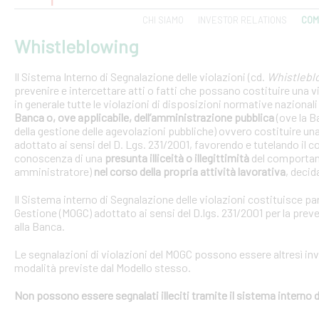
CHI SIAMO
INVESTOR RELATIONS
COM
Whistleblowing
Il Sistema Interno di Segnalazione delle violazioni (cd.
Whistlebl
prevenire e intercettare atti o fatti che possano costituire una vi
in generale tutte le violazioni di disposizioni normative nazional
Banca
o, ove applicabile, dell’amministrazione pubblica
(ove la 
della gestione delle agevolazioni pubbliche)
ovvero
costituire un
adottato ai sensi del D. Lgs. 231/2001, favorendo e tutelando i
conoscenza di una
presunta illiceità o illegittimità
del comportame
amministratore)
nel corso della propria attività lavorativa
, decida
Il Sistema interno di Segnalazione delle violazioni costituisce pa
Gestione (MOGC) adottato ai sensi del D.lgs. 231/2001 per la preven
alla Banca.
Le segnalazioni di violazioni del MOGC possono essere altresì inv
modalità previste dal Modello stesso.
Non possono essere segnalati illeciti tramite il sistema interno d