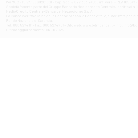
IVA MCC - P. IVA 16868201001 - Cap. Soc. € 622.303.241,00 int. vers. - REA 105047 -
VIA VITTORIO 
Società facente parte del Gruppo Bancario Mediocredito Centrale, iscritto al n. 10
Filiale di Gui
MedioCredito Centrale-Banca del Mezzogiorno S.p.A.
La Banca iscritta all'Albo delle Banche presso la Banca d'ltalia, autorizzata per le
VIA ROMA 146 -
Fondo Nazionale di Garanzia.
Filiale di Ma
Tel: 080 5274 111 - Fax: 080 5274 751 - Sito web: www.bdmbanca.it - Info: info@b
PIAZZA CARLO 
Ultimo aggiornamento: 10/01/2023
Filiale di Me
VIALE DELLA R
Filiale di Mo
Piazza del Popo
Filiale di M
VIA DELLO STAD
Filiale di Nar
VIA TUDERTE 52
Filiale di Or
VIA DEGLI ACERI
Filiale di Or
VIALE 1 MAGGIO 
Filiale di Or
PIAZZA DELLA 
Filiale di Or
VIA PO 33/B - O