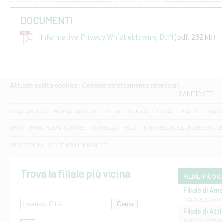
DOCUMENTI
Informativa Privacy Whistleblowing BdM
(pdf, 262 kb)
Attuale scelta cookies: Cookies strettamente necessari
SANITICKET
TRASPARENZA
NORMATIVA MIFID
ESTERO
COOKIES
UTILITÀ
PRIVACY
PRIVAC
DAC6
IMPOSTAZIONI COOKIES
SICUREZZA
PSD2
NUOVE REGOLE EUROPEE SUL D
SUCCESSIONI
SOSTENIBILITA' GRUPPO
Trova la filiale più vicina
FILIALI PIÙ VI
Filiale di Ame
VIA NOCICCHIA 
Filiale di Att
PIAZZA V.EMANUE