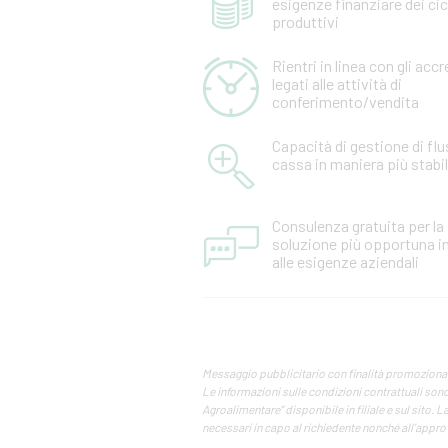
esigenze finanziare dei cic
produttivi
Rientri in linea con gli accr
legati alle attività di
conferimento/vendita
Capacità di gestione di flu
cassa in maniera più stabi
Consulenza gratuita per la
soluzione più opportuna i
alle esigenze aziendali
Messaggio pubblicitario con finalità promozional
Le informazioni sulle condizioni contrattuali sono 
Agroalimentare” disponibile in filiale e sul sito.
necessari in capo al richiedente nonché all’appro