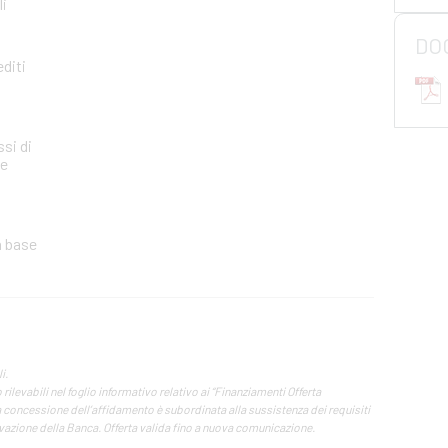
li
DO
editi
ssi di
le
n base
i.
rilevabili nel foglio informativo relativo ai “Finanziamenti Offerta
 La concessione dell’affidamento è subordinata alla sussistenza dei requisiti
vazione della Banca. Offerta valida fino a nuova comunicazione.