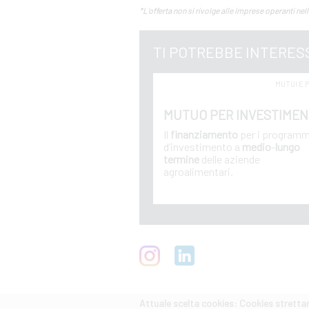
*L’offerta non si rivolge alle imprese operanti nel
TI POTREBBE INTERES
MUTUI E 
MUTUO PER INVESTIMEN
Il
finanziamento
per i programm
d’investimento a
medio
-
lungo
termine
delle aziende
agroalimentari.
Attuale scelta cookies: Cookies strett