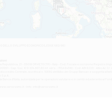
Filiale di Castelviscardo
VIA ROMA 26 - Castel Viscardo
Filiale di Castiglione in Teverina
VIA VASELLI 6/A - Castiglione In Teverina
Filiale di Civita Castellana
VIA GIOVANNI XXIII, N 3 - Civita Castellana
Filiale di Fabro
Contrada Della Stazione, 68 - Fabro
Filiale di Fiano Romano
RO DELLO SVILUPPO ECONOMICO (LEGGE 662/96)
VIA TOGLIATTI 131/B - Fiano Romano
Filiale di Giove
Corso Mazzini, 38 - Giove
zioni
Filiale di Guardea
la Repubblica, 21 - 05018 ORVIETO (TR) - Italy - Cod. Fiscale e iscrizione Registro Im
1001 - Cap. Soc. € 51.014.807,80 int. vers. - REA 64390 - Cod. ABI 6220 - Albo Az. Cr. 
VIA VITTORIO EMANUELE 79/A - Guardea
credito Centrale, iscritto al n. 10680 dell'Albo dei Gruppi Bancari e soggetta all'att
Filiale di Guidonia
 S.p.A..
a Banca d'ltalia, autorizzata per le operazioni valutarie e in cambi ed aderente al Fond
VIA ROMA 146 - Guidonia Montecelio
Filiale di Marsciano
ww.cariorvieto.it - Info: info@cariorvieto.it
PIAZZA CARLO MARX 11 - Marsciano
Filiale di Mentana
VIALE DELLA RIMESSA 23/29 - Mentana
Filiale di Montecatini Terme
Piazza del Popolo, 14 - Montecatini Terme