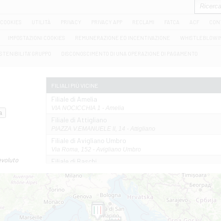
COOKIES
UTILITÀ
PRIVACY
PRIVACY APP
RECLAMI
FATCA
ACF
CON
IMPOSTAZIONI COOKIES
REMUNERAZIONE ED INCENTIVAZIONE
WHISTLEBLOWI
STENIBILITA' GRUPPO
DISCONOSCIMENTO DI UNA OPERAZIONE DI PAGAMENTO
FILIALI PIÙ VICINE
Filiale di Amelia
VIA NOCICCHIA 1 - Amelia
Filiale di Attigliano
PIAZZA V.EMANUELE II, 14 - Attigliano
Filiale di Avigliano Umbro
Via Roma, 152 - Avigliano Umbro
evoluto
Filiale di Baschi
VIA AMELIA 17 - Baschi
Filiale di Bolsena
PIAZZA MATTEOTTI 22/24 - Bolsena
Filiale di Castel Giorgio
VIA MARCONI 5/BCD - Castel Giorgio