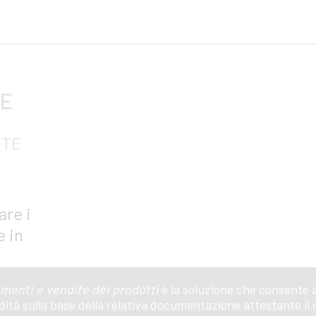
RE
ITE
are i
e in
imenti e vendite dei prodotti
è la soluzione che consente a
uidità sulla base della relativa documentazione attestante il