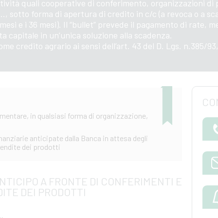
tività quali cooperative di conferimento, organizzazioni di 
…, sotto forma di apertura di credito in c/c (a revoca o a s
2 mesi e i 36 mesi). Il “bullet” prevede il pagamento di rate, men
ta capitale in un’unica soluzione alla scadenza.
 credito agrario ai sensi dell’art. 43 del D. Lgs. n.385/93
CO
mentare, in qualsiasi forma di organizzazione,
inanziarie anticipate dalla Banca in attesa degli
vendite dei prodotti
ANTICIPO A FRONTE DI CONFERIMENTI E
ITE DEI PRODOTTI