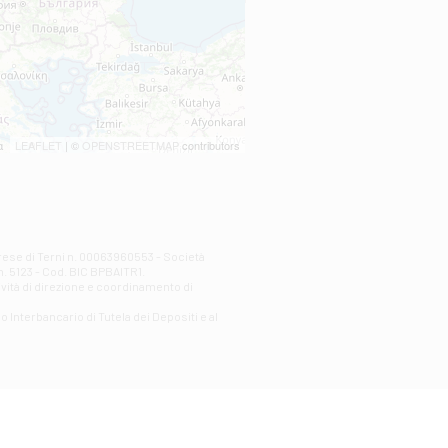
LEAFLET
| ©
OPENSTREETMAP
contributors
prese di Terni n. 00063960553 - Società
n. 5123 - Cod. BIC BPBAITR1.
ività di direzione e coordinamento di
o Interbancario di Tutela dei Depositi e al