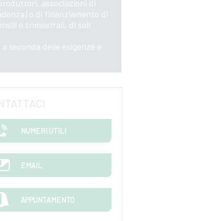
produttori, associazioni di
cadenza) o di finanziamento di
sili o trimestrali, di soli
, a seconda delle esigenze e
NTATTACI
NUMERI UTILI
EMAIL
APPUNTAMENTO