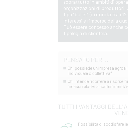
soprattutto in ambiti di opera
organizzazioni di produttori, 
tipo “bullet” (di durata tra i 1
interessi e rimborso della quo
Può essere concesso anche come
tipologia di clientela.
PENSATO PER ...
Chi possiede un’impresa agroali
individuale o collettiva*
Chi intende ricorrere a risorse f
incassi relativi a conferimenti/
TUTTI I VANTAGGI DELL' 
VEND
Possibilità di soddisfare le