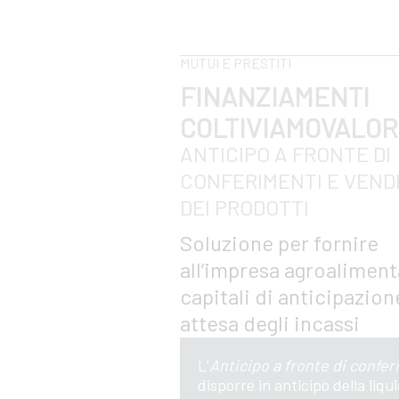
MUTUI E PRESTITI
FINANZIAMENTI
COLTIVIAMOVALO
ANTICIPO A FRONTE DI
CONFERIMENTI E VEND
DEI PRODOTTI
Soluzione per fornire
all’impresa agroaliment
capitali di anticipazion
attesa degli incassi
L’
Anticipo a fronte di confer
disporre in anticipo della liq