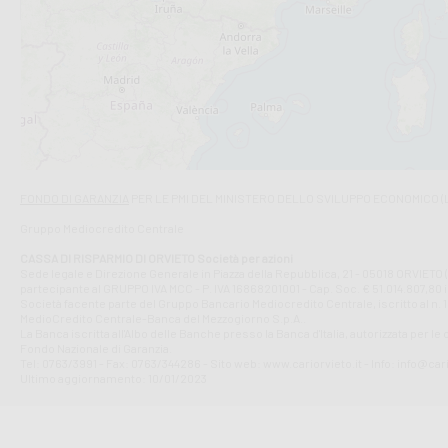
Filiale di Ca
VIA ROMA 26 -
Filiale di Cas
VIA VASELLI 6/
Filiale di Ci
VIA GIOVANNI X
Filiale di Fab
Contrada Dell
Filiale di F
FONDO DI GARANZIA
PER LE PMI DEL MINISTERO DELLO SVILUPPO ECONOMICO (
VIA TOGLIATT
Gruppo Mediocredito Centrale
Filiale di Gio
Corso Mazzini
CASSA DI RISPARMIO DI ORVIETO Società per azioni
Filiale di Gu
Sede legale e Direzione Generale in Piazza della Repubblica, 21 - 05018 ORVIETO (
partecipante al GRUPPO IVA MCC - P. IVA 16868201001 - Cap. Soc. € 51.014.807,80 in
VIA VITTORIO
Società facente parte del Gruppo Bancario Mediocredito Centrale, iscritto al n. 10
Filiale di Gui
MedioCredito Centrale-Banca del Mezzogiorno S.p.A..
La Banca iscritta all'Albo delle Banche presso la Banca d'ltalia, autorizzata per le
VIA ROMA 146
Fondo Nazionale di Garanzia.
Filiale di Ma
Tel: 0763/3991 - Fax: 0763/344286 - Sito web: www.cariorvieto.it - Info: info@cari
PIAZZA CARLO
Ultimo aggiornamento: 10/01/2023
Filiale di Me
VIALE DELLA 
Filiale di Mo