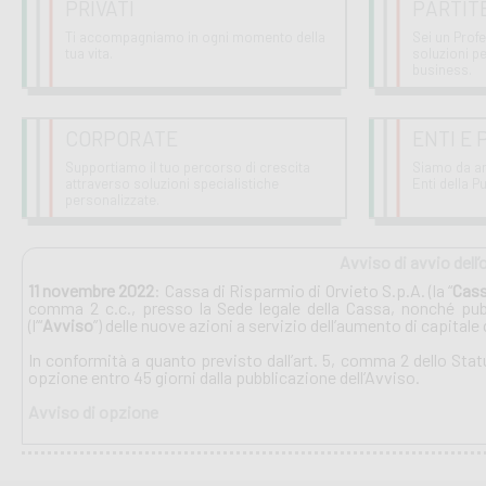
PRIVATI
PARTITE
Ti accompagniamo in ogni momento della
Sei un Profe
tua vita.
soluzioni pe
business.
CORPORATE
ENTI E 
Supportiamo il tuo percorso di crescita
Siamo da ann
attraverso soluzioni specialistiche
Enti della 
personalizzate.
Avviso di avvio dell’
11 novembre 2022
: Cassa di Risparmio di Orvieto S.p.A. (la “
Cas
comma 2 c.c., presso la Sede legale della Cassa, nonché pubbl
(l’“
Avviso
”) delle nuove azioni a servizio dell’aumento di capital
In conformità a quanto previsto dall’art. 5, comma 2 dello Statut
opzione entro 45 giorni dalla pubblicazione dell’Avviso.
Avviso di opzione