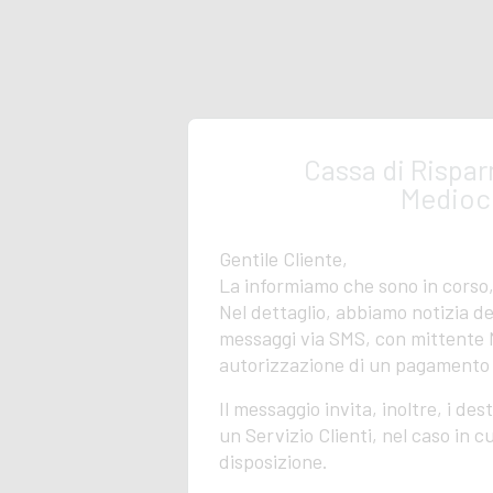
Piazza del Po
Filiale di M
VIA DELLO ST
Filiale di Nar
VIA TUDERTE 
Filiale di Or
VIA DEGLI ACE
Cassa di Rispar
Filiale di Or
Mediocr
VIALE 1 MAGGI
Filiale di Or
PIAZZA DELLA
Gentile Cliente,
Filiale di Or
La informiamo che sono in corso, d
VIA PO 33/B - 
Nel dettaglio, abbiamo notizia del
Filiale di Pal
messaggi via SMS, con mittente N
VIA PRENEST
autorizzazione di un pagamento 
Filiale di Per
VIA MARIO AN
Il messaggio invita, inoltre, i de
Filiale di Pis
Via Atto Vannu
un Servizio Clienti, nel caso in 
Filiale di Ro
disposizione.
VIA CASILINA
Si tratta di un messaggio falso 