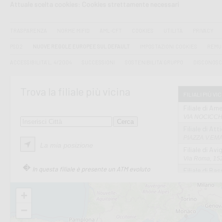
Attuale scelta cookies: Cookies strettamente necessari
TRASPARENZA
NORME MIFID
AML-CFT
COOKIES
UTILITÀ
PRIVACY
PSD2
NUOVE REGOLE EUROPEE SUL DEFAULT
IMPOSTAZIONI COOKIES
REMU
ACCESSIBILITA' L. 4/2004
SUCCESSIONI
SOSTENIBILITA' GRUPPO
DISCONOSC
Trova la filiale più vicina
FILIALI PIÙ VI
Filiale di Ame
VIA NOCICCHI
Filiale di Att
PIAZZA V.EMAN
La mia posizione
Filiale di Av
Via Roma, 152
In questa filiale è presente un ATM evoluto
Filiale di Bas
VIA AMELIA 17
Filiale di Bol
+
PIAZZA MATTE
−
Filiale di Cas
VIA MARCONI 