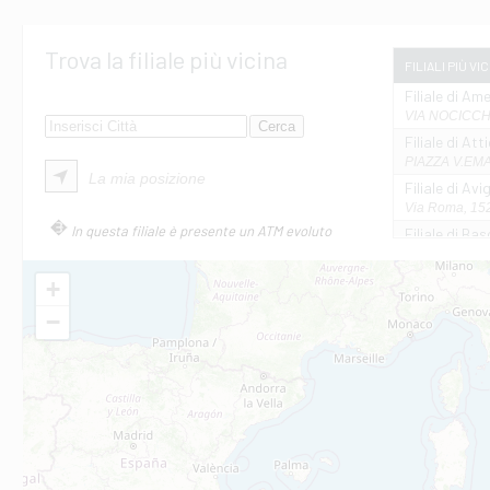
Trova la filiale più vicina
FILIALI PIÙ VI
Filiale di Ame
VIA NOCICCHI
Filiale di Att
PIAZZA V.EMAN
La mia posizione
Filiale di Av
Via Roma, 152
In questa filiale è presente un ATM evoluto
Filiale di Bas
VIA AMELIA 17
Filiale di Bol
+
PIAZZA MATTE
−
Filiale di Cas
VIA MARCONI 
Filiale di Ca
VIA ROMA 26 -
Filiale di Cas
VIA VASELLI 6/
Filiale di Ci
VIA GIOVANNI X