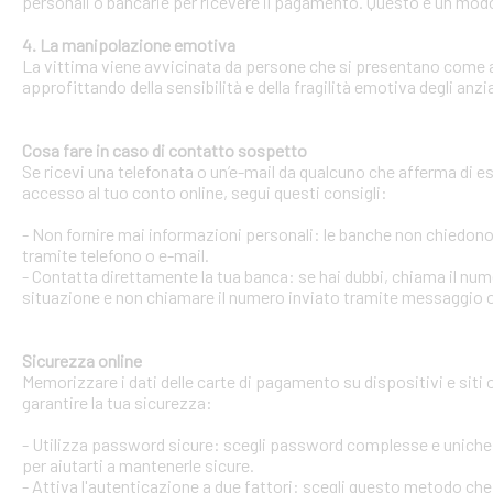
personali o bancarie per ricevere il pagamento. Questo è un modo 
4. La manipolazione emotiva
La vittima viene avvicinata da persone che si presentano come ami
approfittando della sensibilità e della fragilità emotiva degli anzi
Cosa fare in caso di contatto sospetto
Se ricevi una telefonata o un’e-mail da qualcuno che afferma di ess
accesso al tuo conto online, segui questi consigli:
- Non fornire mai informazioni personali: le banche non chiedono m
tramite telefono o e-mail.
- Contatta direttamente la tua banca: se hai dubbi, chiama il num
situazione e non chiamare il numero inviato tramite messaggio o
Sicurezza online
Memorizzare i dati delle carte di pagamento su dispositivi e siti
garantire la tua sicurezza:
- Utilizza password sicure: scegli password complesse e uniche 
per aiutarti a mantenerle sicure.
- Attiva l'autenticazione a due fattori: scegli questo metodo che