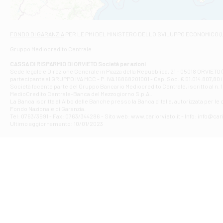
Filiale di Fab
Contrada Dell
Filiale di F
FONDO DI GARANZIA
PER LE PMI DEL MINISTERO DELLO SVILUPPO ECONOMICO (
VIA TOGLIATT
Gruppo Mediocredito Centrale
Filiale di Gio
Corso Mazzini
CASSA DI RISPARMIO DI ORVIETO Società per azioni
Filiale di Gu
Sede legale e Direzione Generale in Piazza della Repubblica, 21 - 05018 ORVIETO (
partecipante al GRUPPO IVA MCC - P. IVA 16868201001 - Cap. Soc. € 51.014.807,80 in
VIA VITTORIO
Società facente parte del Gruppo Bancario Mediocredito Centrale, iscritto al n. 10
Filiale di Gui
MedioCredito Centrale-Banca del Mezzogiorno S.p.A..
La Banca iscritta all'Albo delle Banche presso la Banca d'ltalia, autorizzata per le
VIA ROMA 146
Fondo Nazionale di Garanzia.
Filiale di Ma
Tel: 0763/3991 - Fax: 0763/344286 - Sito web: www.cariorvieto.it - Info: info@cari
PIAZZA CARLO
Ultimo aggiornamento: 10/01/2023
Filiale di Me
VIALE DELLA 
Filiale di Mo
Piazza del Po
Filiale di M
VIA DELLO ST
Filiale di Nar
VIA TUDERTE 
Filiale di Or