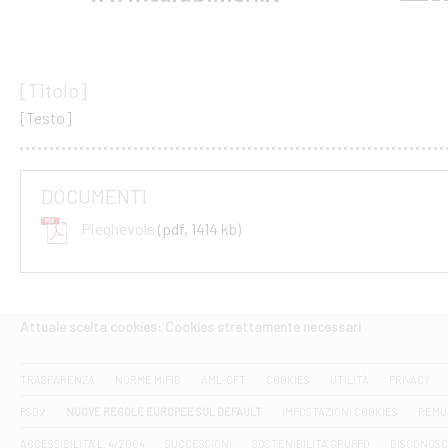
[Titolo]
[Testo]
DOCUMENTI
Pieghevole
(pdf, 1414 kb)
Attuale scelta cookies: Cookies strettamente necessari
TRASPARENZA
NORME MIFID
AML-CFT
COOKIES
UTILITÀ
PRIVACY
PSD2
NUOVE REGOLE EUROPEE SUL DEFAULT
IMPOSTAZIONI COOKIES
REMU
ACCESSIBILITA' L. 4/2004
SUCCESSIONI
SOSTENIBILITA' GRUPPO
DISCONOSC