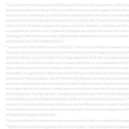
3
La Carta non prevede una possibilità di spesa illimitata. Ogni operazione, infatti, è 
basata sulla valutazione di vari fattori e potrebbe dunque essere negata.I fattori che 
di spesa sono, ad esempio, il livello di spesa abituale relativo alla Carta, l’importo de
informazioni circa le disponibilità economiche e il reddito del Titolare nonché la tempe
a tutte le Carte American Express allo stesso rilasciate. Segnalaci in anticipo se hai 
a quelle abituali: saremo così in grado di proteggere ancora più efficacemente il tuo co
Per maggiori informazioni consulta il Regolamento Generale della Carta e i documenti a
americanexpress.it/terminiecondizioni.
4
A partire dal 01/04/2026 e fino al 31/03/2027, i Titolari di Carta Platino Business A
Rewards® potranno beneficiare di 2 punti Membership Rewards aggiuntivi rispetto al
prodotto Carta di cui sono Titolari fino al raggiungimento di 50.000 euro spesi nel pe
Apple Store, Edenred (sono valide solo le spese effettuate su: acquista.edenred.it), 
spese effettuate in Euro su ita-airways.it), Italo (solo acquisti effettuati in Euro su app 
e Vodafone. Al superamento della soglia di 50.000 euro (spesi cumulativamente presso
promozione) verrà assegnato 1 punto Membership Rewards per ogni euro di spesa utile 
accumulo standard previsto per il prodotto Carta Platino Business American Express
non si applicano sulle transazioni effettuate con altre Carte o tramite altri strumenti di
da terze parti ( es. PayPal, Klarna). L’accredito dei predetti punti Membership Reward
dall’addebito sul conto Carta dell’acquisto valido ai fini della presente promozione. 
esclusioni e validità delle diverse iniziative, consulta il Regolamento completo del
Premi Membership Rewards e dell’Iniziativa Pay with Points su americanexpress.it/clu
all’iniziativa è soggetta a modifica.
5
La quota è deducibile conformemente a quanto previsto dalla normativa fiscale appl
6
Copertura assicurativa soggetta a Termini e Condizioni. Tutti i dettagli della copertura