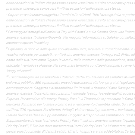
delle condizioni di Polizza che possono essere visualizzati sul sito americanexpress.i
prenderne visione per conoscere limiti ed esclusioni della copertura stessa.
7
Copertura assicurativa soggetta a Termini e Condizioni. Tutti i dettagli della copertura
delle condizioni di Polizza che possono essere visualizzati sul sito americanexpress.i
prenderne visione per conoscere limiti ed esclusioni della copertura stessa.
8
Per maggiori dettagli sull’Iniziativa “Pay with Points” e sullo Sconto Shop with Points
americanexpress.it/shopwithpoints. Per maggiori informazioni su Safekey consulta l
americanexpress.it/safekey
9
Ogni anno, al rinnovo della quota annuale della Carta, riceverai automaticamente un vo
voucher vale solo per acquisti tramite il sito americanexpress.it/viaggi e dà diritto ad
conto della tua Carta entro 3 giorni lavorativi dalla conferma della prenotazione; non 
utilizzato in un’unica soluzione. Per consultare termini e condizioni completi su ame
“viaggi ed eventi”.
10
L’iscrizione gratuita è riservata ai Titolari di Carta Oro Business ed è relativa al li
(valore al pubblico 89€ a persona) e prevede due accessi alle lounge gratuiti ogni anno,
accompagnatore. Soggetto a disponibilità e limitazioni. Il titolare di Carta Base potrà 
americanexpress.it/iscrizioneprogrammi, inserendo le proprie credenziali di accesso 
Express. Per accedere alle lounge Priority Pass™, il Titolare deve presentare la Carta P
una carta d’imbarco per lo stesso giorno e a un documento d’identità valido. Ogni ul
tariffa di 30€ a persona. Per ulteriori dettagli, visitare prioritypass.com. L'iscrizione gr
Platino Business Base e Supplementare. Soggetto a disponibilità e limitazioni. Sia il T
Supplementare devono iscriversi a Priority Pass™, sul sito americanexpress.it/plati
Priority Pass™, il Titolare deve presentare la Carta Priority Pass ™ a lui intestata, in
giorno e un documento d'identità valido. Ulteriori ospiti saranno addebitati su Carta 