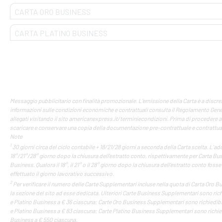
CARTA ORO BUSINESS
CARTA PLATINO BUSINESS
Messaggio pubblicitario con finalità promozionale. L'emissione della Carta è a discr
informazioni sulle condizioni economiche e contrattuali consulta il Regolamento Genera
allegati visitando il sito americanexpress.it/terminiecondizioni. Prima di procedere all
scaricare e conservare una copia della documentazione pre-contrattuale e contrattuale 
Note
1
30 giorni circa del ciclo contabile + 18/21/28 giorni a seconda della Carta scelta. L'ad
18°/21°/28° giorno dopo la chiusura dell'estratto conto, rispettivamente per Carta Bus
Business. Qualora il 18°, il 21° o il 28° giorno dopo la chiusura dell’estratto conto fosse
effettuato il giorno lavorativo successivo.
2
Per verificare il numero delle Carte Supplementari incluse nella quota di Carta Oro B
la sezione del sito ad esse dedicata. Ulteriori Carte Business Supplementari sono richi
e Platino Business a € 36 ciascuna; Carte Oro Business Supplementari sono richiedibil
e Platino Business a € 83 ciascuna; Carte Platino Business Supplementari sono richiedi
Business a € 550 ciascuna.