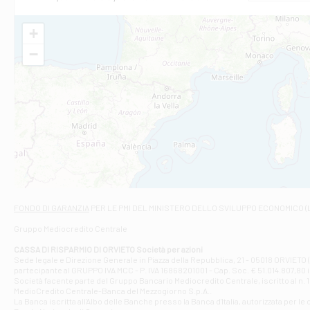
VIA AMELIA 17
Filiale di Bol
+
PIAZZA MATTE
−
Filiale di Cas
VIA MARCONI 
Filiale di Ca
VIA ROMA 26 -
Filiale di Cas
VIA VASELLI 6/
Filiale di Ci
VIA GIOVANNI X
Filiale di Fab
Contrada Dell
Filiale di F
FONDO DI GARANZIA
PER LE PMI DEL MINISTERO DELLO SVILUPPO ECONOMICO (
VIA TOGLIATT
Gruppo Mediocredito Centrale
Filiale di Gio
Corso Mazzini
CASSA DI RISPARMIO DI ORVIETO Società per azioni
Filiale di Gu
Sede legale e Direzione Generale in Piazza della Repubblica, 21 - 05018 ORVIETO (
partecipante al GRUPPO IVA MCC - P. IVA 16868201001 - Cap. Soc. € 51.014.807,80 in
VIA VITTORIO
Società facente parte del Gruppo Bancario Mediocredito Centrale, iscritto al n. 10
Filiale di Gui
MedioCredito Centrale-Banca del Mezzogiorno S.p.A..
La Banca iscritta all'Albo delle Banche presso la Banca d'ltalia, autorizzata per le
VIA ROMA 146