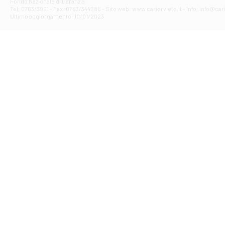
Fondo Nazionale di Garanzia.
Filiale di Ma
Tel: 0763/3991 - Fax: 0763/344286 - Sito web: www.cariorvieto.it - Info: info@cari
PIAZZA CARLO
Ultimo aggiornamento: 10/01/2023
Filiale di Me
VIALE DELLA 
Filiale di Mo
Piazza del Po
Filiale di M
VIA DELLO ST
Filiale di Nar
VIA TUDERTE 
Filiale di Or
VIA DEGLI ACE
Filiale di Or
VIALE 1 MAGGI
Filiale di Or
PIAZZA DELLA
Filiale di Or
VIA PO 33/B - 
Filiale di Pal
VIA PRENEST
Filiale di Per