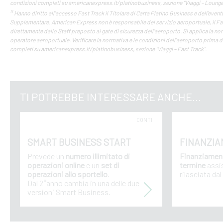
condizioni completi su americanexpress.it/platinobusiness, sezione “Viaggi – Lounge
11
Hanno diritto all’accesso Fast Track il Titolare di Carta Platino Business e dell’even
Supplementare. American Express non è responsabile del servizio aeroportuale, il Fa
direttamente dallo Staff preposto ai gate di sicurezza dell‘aeroporto. Si applica la no
operatore aeroportuale. Verificare la normativa e le condizioni dell’aeroporto prima d
completi su americanexpress.it/platinobusiness, sezione “Viaggi – Fast Track”.
TI POTREBBE INTERESSARE ANCHE...
CONTI
SMART BUSINESS START
FINANZIA
Prevede un
numero illimitato di
Finanziamen
operazioni online
e un
set di
termine
assis
operazioni allo sportello
.
rilasciata dal
Dal 2°anno cambia in una delle due
versioni Smart Business.