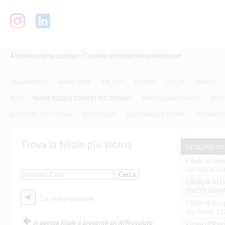
Attuale scelta cookies: Cookies strettamente necessari
TRASPARENZA
NORME MIFID
AML-CFT
COOKIES
UTILITÀ
PRIVACY
PSD2
NUOVE REGOLE EUROPEE SUL DEFAULT
IMPOSTAZIONI COOKIES
REMU
ACCESSIBILITA' L. 4/2004
SUCCESSIONI
SOSTENIBILITA' GRUPPO
DISCONOSC
Trova la filiale più vicina
FILIALI PIÙ VI
Filiale di Ame
VIA NOCICCHI
Filiale di Att
PIAZZA V.EMAN
La mia posizione
Filiale di Av
Via Roma, 152
In questa filiale è presente un ATM evoluto
Filiale di Bas