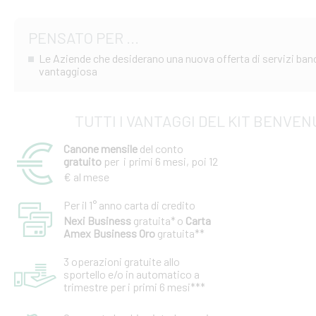
PENSATO PER ...
Le Aziende che desiderano una nuova offerta di servizi ban
vantaggiosa
TUTTI I VANTAGGI DEL KIT BENVE
Canone mensile
del conto
gratuito
per i primi 6 mesi, poi 12
€ al mese
Per il 1° anno carta di credito
Nexi Business
gratuita*
o
Carta
Amex Business Oro
gratuita**
3 operazioni gratuite allo
sportello e/o in automatico a
trimestre per i primi 6 mesi***