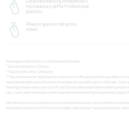
Corporate banking interbancario
monobanca o @Mia Professional
gratuito.
Rilascio gratuito del primo
token.
Messaggio pubblicitario con finalità promozionale.
* Dal secondo anno € 52/anno
** Dal secondo anno € 204/anno
***
Successivamente, registrazione senza costo di 35 operazioni allo sportello e/o in 
registrazione delle operazioni extra franchigia allo sportello pari a 1,40€ cad.; costo 
franchigia in automatico pari a 0,01€ cad.) Ccosto della registrazione delle operazioni 
cad.; costo della registrazione delle operazioni extra franchigia in automatico pari a 
Per informazioni su condizioni economiche/contrattuali del conto corrente consultare i
disponibili nelle nostre Filiali e/o consultabili nella sezione Trasparenza del sito inter