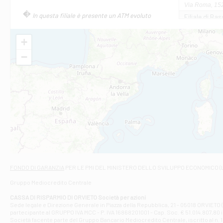
Via Roma, 152
In questa filiale è presente un ATM evoluto
Filiale di Bas
VIA AMELIA 17
Filiale di Bol
+
PIAZZA MATTE
−
Filiale di Cas
VIA MARCONI 
Filiale di Ca
VIA ROMA 26 -
Filiale di Cas
VIA VASELLI 6/
Filiale di Ci
VIA GIOVANNI X
Filiale di Fab
Contrada Dell
Filiale di F
FONDO DI GARANZIA
PER LE PMI DEL MINISTERO DELLO SVILUPPO ECONOMICO (
VIA TOGLIATT
Gruppo Mediocredito Centrale
Filiale di Gio
Corso Mazzini
CASSA DI RISPARMIO DI ORVIETO Società per azioni
Filiale di Gu
Sede legale e Direzione Generale in Piazza della Repubblica, 21 - 05018 ORVIETO (
partecipante al GRUPPO IVA MCC - P. IVA 16868201001 - Cap. Soc. € 51.014.807,80 in
VIA VITTORIO
Società facente parte del Gruppo Bancario Mediocredito Centrale, iscritto al n. 10