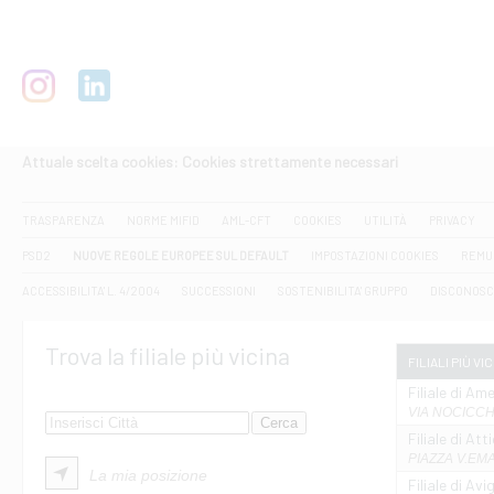
Attuale scelta cookies: Cookies strettamente necessari
TRASPARENZA
NORME MIFID
AML-CFT
COOKIES
UTILITÀ
PRIVACY
PSD2
NUOVE REGOLE EUROPEE SUL DEFAULT
IMPOSTAZIONI COOKIES
REMU
ACCESSIBILITA' L. 4/2004
SUCCESSIONI
SOSTENIBILITA' GRUPPO
DISCONOSC
Trova la filiale più vicina
FILIALI PIÙ VI
Filiale di Ame
VIA NOCICCHI
Filiale di Att
PIAZZA V.EMAN
La mia posizione
Filiale di Av