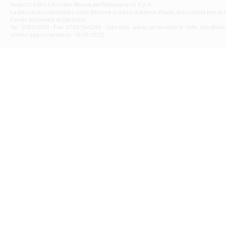
Filiale di Gui
MedioCredito Centrale-Banca del Mezzogiorno S.p.A..
La Banca iscritta all'Albo delle Banche presso la Banca d'ltalia, autorizzata per le
VIA ROMA 146
Fondo Nazionale di Garanzia.
Filiale di Ma
Tel: 0763/3991 - Fax: 0763/344286 - Sito web: www.cariorvieto.it - Info: info@cari
PIAZZA CARLO
Ultimo aggiornamento: 10/01/2023
Filiale di Me
VIALE DELLA 
Filiale di Mo
Piazza del Po
Filiale di M
VIA DELLO ST
Filiale di Nar
VIA TUDERTE 
Filiale di Or
VIA DEGLI ACE
Filiale di Or
VIALE 1 MAGGI
Filiale di Or
PIAZZA DELLA
Filiale di Or
VIA PO 33/B - 
Filiale di Pal
VIA PRENEST