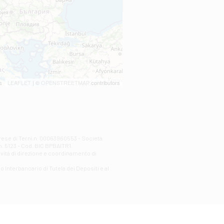
LEAFLET
| ©
OPENSTREETMAP
contributors
prese di Terni n. 00063960553 - Società
n. 5123 - Cod. BIC BPBAITR1.
ività di direzione e coordinamento di
o Interbancario di Tutela dei Depositi e al