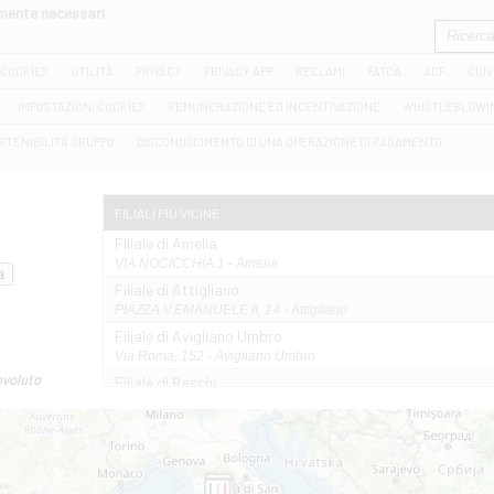
amente necessari
COOKIES
UTILITÀ
PRIVACY
PRIVACY APP
RECLAMI
FATCA
ACF
CON
IMPOSTAZIONI COOKIES
REMUNERAZIONE ED INCENTIVAZIONE
WHISTLEBLOWI
STENIBILITA' GRUPPO
DISCONOSCIMENTO DI UNA OPERAZIONE DI PAGAMENTO
FILIALI PIÙ VICINE
Filiale di Amelia
VIA NOCICCHIA 1 - Amelia
Filiale di Attigliano
PIAZZA V.EMANUELE II, 14 - Attigliano
Filiale di Avigliano Umbro
Via Roma, 152 - Avigliano Umbro
evoluto
Filiale di Baschi
VIA AMELIA 17 - Baschi
Filiale di Bolsena
PIAZZA MATTEOTTI 22/24 - Bolsena
Filiale di Castel Giorgio