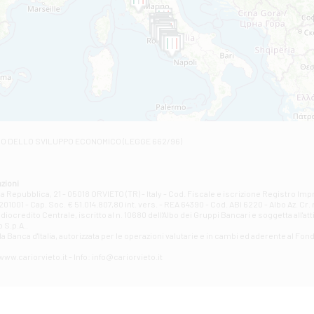
VIA MARCONI 5/BCD - Castel Giorgio
Filiale di Castelviscardo
VIA ROMA 26 - Castel Viscardo
Filiale di Castiglione in Teverina
VIA VASELLI 6/A - Castiglione In Teverina
Filiale di Civita Castellana
VIA GIOVANNI XXIII, N 3 - Civita Castellana
Filiale di Fabro
Contrada Della Stazione, 68 - Fabro
Filiale di Fiano Romano
RO DELLO SVILUPPO ECONOMICO (LEGGE 662/96)
VIA TOGLIATTI 131/B - Fiano Romano
Filiale di Giove
Corso Mazzini, 38 - Giove
zioni
Filiale di Guardea
la Repubblica, 21 - 05018 ORVIETO (TR) - Italy - Cod. Fiscale e iscrizione Registro Im
1001 - Cap. Soc. € 51.014.807,80 int. vers. - REA 64390 - Cod. ABI 6220 - Albo Az. Cr. 
VIA VITTORIO EMANUELE 79/A - Guardea
credito Centrale, iscritto al n. 10680 dell'Albo dei Gruppi Bancari e soggetta all'att
Filiale di Guidonia
 S.p.A..
a Banca d'ltalia, autorizzata per le operazioni valutarie e in cambi ed aderente al Fond
VIA ROMA 146 - Guidonia Montecelio
Filiale di Marsciano
ww.cariorvieto.it - Info: info@cariorvieto.it
PIAZZA CARLO MARX 11 - Marsciano
Filiale di Mentana
VIALE DELLA RIMESSA 23/29 - Mentana
Filiale di Montecatini Terme