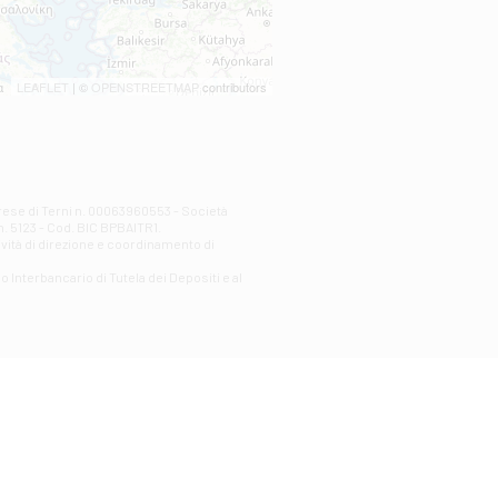
LEAFLET
| ©
OPENSTREETMAP
contributors
prese di Terni n. 00063960553 - Società
n. 5123 - Cod. BIC BPBAITR1.
ività di direzione e coordinamento di
o Interbancario di Tutela dei Depositi e al