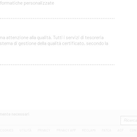
informatiche personalizzate
attenzione alla qualità. Tutti i servizi di tesoreria
tema di gestione della qualità certificato, secondo la
amente necessari
COOKIES
UTILITÀ
PRIVACY
PRIVACY APP
RECLAMI
FATCA
ACF
CON