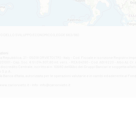
Filiale di Civita Castellana
VIA GIOVANNI XXIII, N 3 - Civita Castellana
Filiale di Fabro
Contrada Della Stazione, 68 - Fabro
Filiale di Fiano Romano
RO DELLO SVILUPPO ECONOMICO (LEGGE 662/96)
VIA TOGLIATTI 131/B - Fiano Romano
Filiale di Giove
Corso Mazzini, 38 - Giove
zioni
Filiale di Guardea
la Repubblica, 21 - 05018 ORVIETO (TR) - Italy - Cod. Fiscale e iscrizione Registro Im
1001 - Cap. Soc. € 51.014.807,80 int. vers. - REA 64390 - Cod. ABI 6220 - Albo Az. Cr. 
VIA VITTORIO EMANUELE 79/A - Guardea
credito Centrale, iscritto al n. 10680 dell'Albo dei Gruppi Bancari e soggetta all'att
Filiale di Guidonia
 S.p.A..
a Banca d'ltalia, autorizzata per le operazioni valutarie e in cambi ed aderente al Fond
VIA ROMA 146 - Guidonia Montecelio
Filiale di Marsciano
ww.cariorvieto.it - Info: info@cariorvieto.it
PIAZZA CARLO MARX 11 - Marsciano
Filiale di Mentana
VIALE DELLA RIMESSA 23/29 - Mentana
Filiale di Montecatini Terme
Piazza del Popolo, 14 - Montecatini Terme
Filiale di Monterotondo
VIA DELLO STADIO 15/A - Monterotondo
Filiale di Narni Scalo