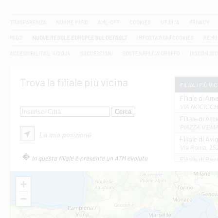
TRASPARENZA
NORME MIFID
AML-CFT
COOKIES
UTILITÀ
PRIVACY
PSD2
NUOVE REGOLE EUROPEE SUL DEFAULT
IMPOSTAZIONI COOKIES
REMU
ACCESSIBILITA' L. 4/2004
SUCCESSIONI
SOSTENIBILITA' GRUPPO
DISCONOSC
Trova la filiale più vicina
FILIALI PIÙ VI
Filiale di Ame
VIA NOCICCHI
Filiale di Att
PIAZZA V.EMAN
La mia posizione
Filiale di Av
Via Roma, 152
In questa filiale è presente un ATM evoluto
Filiale di Bas
VIA AMELIA 17
Filiale di Bol
+
PIAZZA MATTE
−
Filiale di Cas
VIA MARCONI 