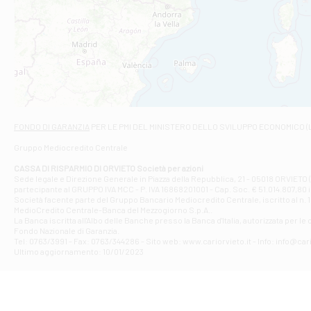
Filiale di Ca
VIA ROMA 26 -
Filiale di Cas
VIA VASELLI 6/
Filiale di Ci
VIA GIOVANNI X
Filiale di Fab
Contrada Dell
Filiale di F
FONDO DI GARANZIA
PER LE PMI DEL MINISTERO DELLO SVILUPPO ECONOMICO (
VIA TOGLIATT
Gruppo Mediocredito Centrale
Filiale di Gio
Corso Mazzini
CASSA DI RISPARMIO DI ORVIETO Società per azioni
Filiale di Gu
Sede legale e Direzione Generale in Piazza della Repubblica, 21 - 05018 ORVIETO (
partecipante al GRUPPO IVA MCC - P. IVA 16868201001 - Cap. Soc. € 51.014.807,80 in
VIA VITTORIO
Società facente parte del Gruppo Bancario Mediocredito Centrale, iscritto al n. 10
Filiale di Gui
MedioCredito Centrale-Banca del Mezzogiorno S.p.A..
La Banca iscritta all'Albo delle Banche presso la Banca d'ltalia, autorizzata per le
VIA ROMA 146
Fondo Nazionale di Garanzia.
Filiale di Ma
Tel: 0763/3991 - Fax: 0763/344286 - Sito web: www.cariorvieto.it - Info: info@cari
PIAZZA CARLO
Ultimo aggiornamento: 10/01/2023
Filiale di Me
VIALE DELLA 
Filiale di Mo
Piazza del Po