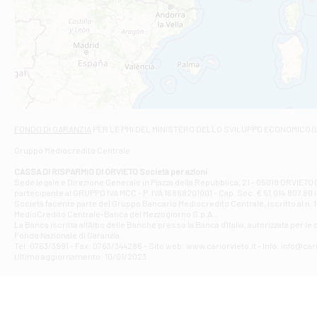
Filiale di Ca
VIA ROMA 26 -
Filiale di Cas
VIA VASELLI 6/
Filiale di Ci
VIA GIOVANNI X
Filiale di Fab
Contrada Dell
Filiale di F
FONDO DI GARANZIA
PER LE PMI DEL MINISTERO DELLO SVILUPPO ECONOMICO (
VIA TOGLIATT
Gruppo Mediocredito Centrale
Filiale di Gio
Corso Mazzini
CASSA DI RISPARMIO DI ORVIETO Società per azioni
Filiale di Gu
Sede legale e Direzione Generale in Piazza della Repubblica, 21 - 05018 ORVIETO (
partecipante al GRUPPO IVA MCC - P. IVA 16868201001 - Cap. Soc. € 51.014.807,80 in
VIA VITTORIO
Società facente parte del Gruppo Bancario Mediocredito Centrale, iscritto al n. 10
Filiale di Gui
MedioCredito Centrale-Banca del Mezzogiorno S.p.A..
La Banca iscritta all'Albo delle Banche presso la Banca d'ltalia, autorizzata per le
VIA ROMA 146
Fondo Nazionale di Garanzia.
Filiale di Ma
Tel: 0763/3991 - Fax: 0763/344286 - Sito web: www.cariorvieto.it - Info: info@cari
PIAZZA CARLO
Ultimo aggiornamento: 10/01/2023
Filiale di Me
VIALE DELLA 
Filiale di Mo
Piazza del Po