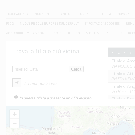
TRASPARENZA
NORME MIFID
AML-CFT
COOKIES
UTILITÀ
PRIVACY
PSD2
NUOVE REGOLE EUROPEE SUL DEFAULT
IMPOSTAZIONI COOKIES
REMU
ACCESSIBILITA' L. 4/2004
SUCCESSIONI
SOSTENIBILITA' GRUPPO
DISCONOSC
Trova la filiale più vicina
FILIALI PIÙ VI
Filiale di Ame
VIA NOCICCHI
Filiale di Att
PIAZZA V.EMAN
La mia posizione
Filiale di Av
Via Roma, 152
In questa filiale è presente un ATM evoluto
Filiale di Bas
VIA AMELIA 17
Filiale di Bol
+
PIAZZA MATTE
−
Filiale di Cas
VIA MARCONI 