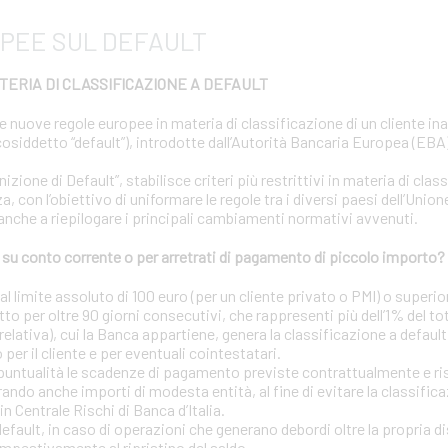
PEE SUL DEFAULT
ERIA DI CLASSIFICAZIONE A DEFAULT
le nuove regole europee in materia di classificazione di un cliente i
osiddetto “default”), introdotte dall’Autorità Bancaria Europea (EBA) 
ione di Default”, stabilisce criteri più restrittivi in materia di clas
a, con l’obiettivo di uniformare le regole tra i diversi paesi dell’Uni
 anche a riepilogare i principali cambiamenti normativi avvenuti.
u conto corrente o per arretrati di pagamento di piccolo importo?
 limite assoluto di 100 euro (per un cliente privato o PMI) o superior
tto per oltre 90 giorni consecutivi, che rappresenti più dell’1% del to
elativa), cui la Banca appartiene, genera la classificazione a default
o per il cliente e per eventuali cointestatari.
puntualità le scadenze di pagamento previste contrattualmente e risp
ando anche importi di modesta entità, al fine di evitare la classific
in Centrale Rischi di Banca d’Italia.
 default, in caso di operazioni che generano debordi oltre la propria d
mpestivamente al ripristino del saldo.