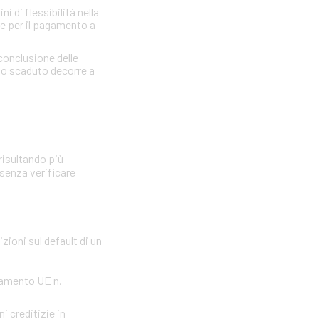
 di flessibilità nella
re per il pagamento a
 conclusione delle
llo scaduto decorre a
risultando più
 senza verificare
zioni sul default di un
olamento UE n.
i creditizie in