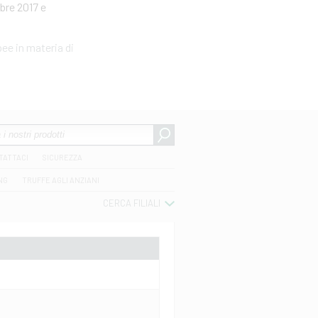
bre 2017 e
ee in materia di
TATTACI
SICUREZZA
NG
TRUFFE AGLI ANZIANI
CERCA FILIALI