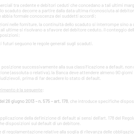
ciali tra cedente e debitori ceduti che concedano a tali ultimi margini
lo scaduto decorre a partire dalla data ultima riconosciuta al debito
e abbia formale conoscenza dei suddetti accordi;
zioni nelle forniture, la continuità dello scaduto si interrompe sino a
i ultime si risolvano a sfavore del debitore ceduto, il conteggio de
sposizioni;
iti futuri seguono le regole generali sugli scaduti.
ria posizione successivamente alla sua classificazione a default, non 
zione (assoluta o relativa), la Banca deve attendere almeno 90 giorni
iudizievoli, prima di far decadere lo stato di default.
erimento è la seguente
:
 26 giugno 2013 – n. 575 – art. 178
, che introduce specifiche disposi
licazione della definizione di default ai sensi dell’art. 178 del Reg
 disposizioni sul default di un debitore.
regolamentazione relative alla soglia di rilevanza delle obbligazion