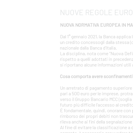
NUOVE REGOLE EURO
NUOVA NORMATIVA EUROPEA IN MAT
Dal 1° gennaio 2021, la Banca applica 
un credito concessogli dalla stessa (c
nazionale dalla Banca d’Italia.
La disciplina, nota come “Nuova Definiz
rispetto a quelli adottati in precedenz
si riportano alcune informazioni utili
Cosa comporta avere sconfinamenti s
Un arretrato di pagamento superiore al
pari a 500 euro per le imprese, protra
verso il Gruppo Bancario MCC (soglia r
futuro più difficile l’accesso al credit
È fondamentale, quindi, onorare con 
rimborso dei propri debiti non trascur
rileva anche ai fini della segnalazione 
Al fine di evitare la classificazione a
corrente, è necessario provvedere te