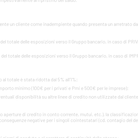
te un cliente come inadempiente quando presenta un arretrato da o
 del totale delle esposizioni verso il Gruppo bancario, in caso di PR
 del totale delle esposizioni verso il Gruppo bancario, in caso di IM
 al totale è stata ridotta dal 5% all’1%;
importo minimo (100€ per i privati e Pmi e 500€ per le imprese);
uali disponibilità su altre linee di credito non utilizzate dal cliente 
 aperture di credito in conto corrente, mutui, etc.), la classificazio
onseguenze negative per i singoli cointestatari (cd. contagio del def
i giorni di scaduto e al carattere di continuità dello stesso
: