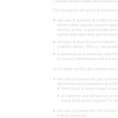
Per il computo dei giorni di scaduto 
nel caso di aperture di credito in c
effetto della capitalizzazione degli 
verifica prima – a partire dalla p
partire dalla data della prima richies
nel caso di esposizioni a rimborso r
stabilite nell’art. 1193 c.c. sempre
la presenza di un arretrato, descr
lo stesso è determinato da una situa
Ai fini della verifica del carattere di
nel caso di operazioni “pro-solvendo
determina esclusivamente al verifi
l’anticipo è di importo pari o sup
vi è almeno una fattura non onora
meno di 90 giorni) supera l’1% de
nel caso di operazioni “pro-soluto”,
ritardo maggiore;