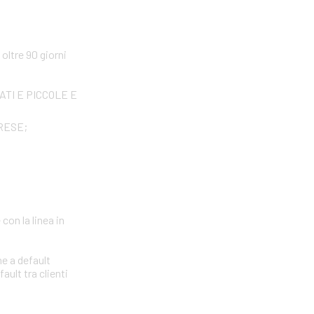
ltre 90 giorni
IVATI E PICCOLE E
PRESE;
con la linea in
ne a default
ault tra clienti