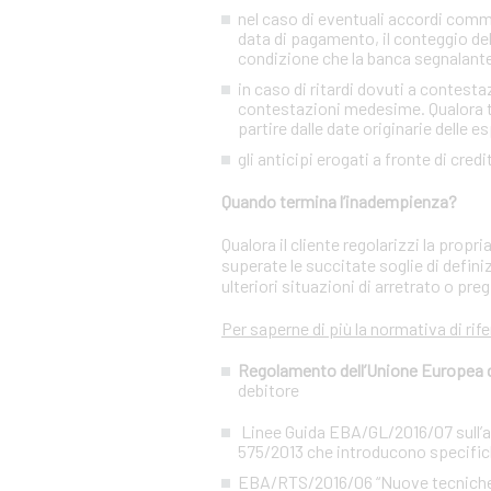
nel caso di eventuali accordi commer
data di pagamento, il conteggio del
condizione che la banca segnalant
in caso di ritardi dovuti a contesta
contestazioni medesime. Qualora tal
partire dalle date originarie delle e
gli anticipi erogati a fronte di cred
Quando termina l’inadempienza?
Qualora il cliente regolarizzi la prop
superate le succitate soglie di defini
ulteriori situazioni di arretrato o preg
Per saperne di più la normativa di rif
Regolamento dell’Unione Europea del
debitore
Linee Guida EBA/GL/2016/07 sull’app
575/2013 che introducono specifiche
EBA/RTS/2016/06 “Nuove tecniche di 