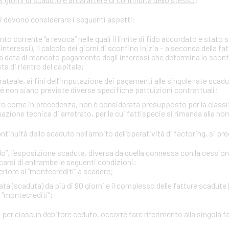
si devono considerare i seguenti aspetti:
onto corrente “a revoca” nelle quali il limite di fido accordato è stato
interessi), il calcolo dei giorni di sconfino inizia – a seconda della fa
rima data di mancato pagamento degli interessi che determina lo sco
ta di rientro del capitale;
ateale, ai fini dell’imputazione dei pagamenti alle singole rate scadu
ché non siano previste diverse specifiche pattuizioni contrattuali;
itto come in precedenza, non è considerata presupposto per la classi
zione tecnica di arretrato, per le cui fattispecie si rimanda alla no
 continuità dello scaduto nell’ambito dell’operatività di factoring, si 
”, l’esposizione scaduta, diversa da quella connessa con la cessione d
carsi di entrambe le seguenti condizioni:
eriore al “montecrediti” a scadere;
ta (scaduta) da più di 90 giorni e il complesso delle fatture scadute 
l “montecrediti”;
 per ciascun debitore ceduto, occorre fare riferimento alla singola f