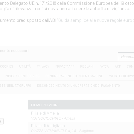
mento Delegato UE n. 171/2018 della Commissione Europea del 19 otto
soglia di rilevanza a cui si dovranno attenere le autorità di vigilanza.
ocumento predisposto dall’ABI “
Guida semplice alle nuove regole europ
amente necessari
COOKIES
UTILITÀ
PRIVACY
PRIVACY APP
RECLAMI
FATCA
ACF
CON
IMPOSTAZIONI COOKIES
REMUNERAZIONE ED INCENTIVAZIONE
WHISTLEBLOWI
STENIBILITA' GRUPPO
DISCONOSCIMENTO DI UNA OPERAZIONE DI PAGAMENTO
FILIALI PIÙ VICINE
Filiale di Amelia
VIA NOCICCHIA 1 - Amelia
Filiale di Attigliano
PIAZZA V.EMANUELE II, 14 - Attigliano