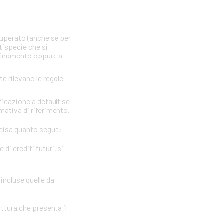
 superato (anche se per
ttispecie che si
nfinamento oppure a
te rilevano le regole
ficazione a default se
rmativa di riferimento.
precisa quanto segue:
i crediti futuri, si
(incluse quelle da
attura che presenta il