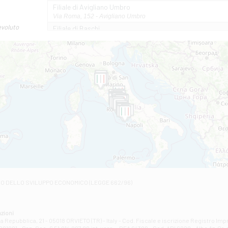
Filiale di Avigliano Umbro
Via Roma, 152 - Avigliano Umbro
evoluto
Filiale di Baschi
VIA AMELIA 17 - Baschi
Filiale di Bolsena
PIAZZA MATTEOTTI 22/24 - Bolsena
Filiale di Castel Giorgio
VIA MARCONI 5/BCD - Castel Giorgio
Filiale di Castelviscardo
VIA ROMA 26 - Castel Viscardo
Filiale di Castiglione in Teverina
VIA VASELLI 6/A - Castiglione In Teverina
Filiale di Civita Castellana
VIA GIOVANNI XXIII, N 3 - Civita Castellana
Filiale di Fabro
Contrada Della Stazione, 68 - Fabro
Filiale di Fiano Romano
RO DELLO SVILUPPO ECONOMICO (LEGGE 662/96)
VIA TOGLIATTI 131/B - Fiano Romano
Filiale di Giove
Corso Mazzini, 38 - Giove
zioni
Filiale di Guardea
la Repubblica, 21 - 05018 ORVIETO (TR) - Italy - Cod. Fiscale e iscrizione Registro Im