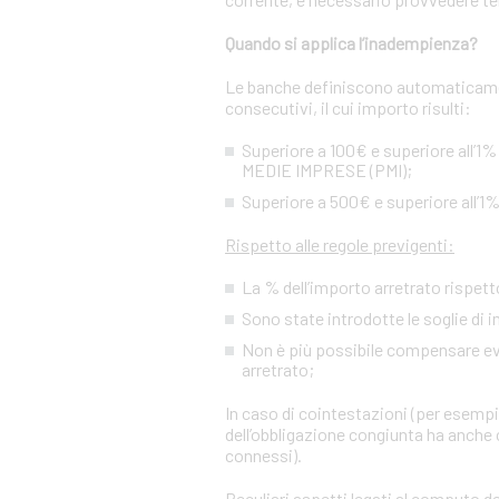
Quando si applica l’inadempienza?
Le banche definiscono automaticamen
consecutivi, il cui importo risulti:
Superiore a 100€ e superiore all’1%
MEDIE IMPRESE (PMI);
Superiore a 500€ e superiore all’1%
Rispetto alle regole previgenti:
La % dell’importo arretrato rispetto
Sono state introdotte le soglie di 
Non è più possibile compensare event
arretrato;
In caso di cointestazioni (per esempio
dell’obbligazione congiunta ha anche c
connessi).
Peculiari aspetti legati al computo de