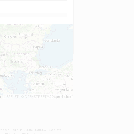
LEAFLET
| ©
OPENSTREETMAP
contributors
prese di Terni n. 00063960553 - Società