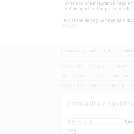
arretrato” che integrano il Regola
definiscono i criteri per fissare la 
Per ulteriori dettagli si rimanda al d
default
”.
Attuale scelta cookies: Cookies strett
CERCA
TRASPARENZA
NORME MIFID
AML-CFT
PSD2
NUOVE REGOLE EUROPEE SUL DEFAULT
ACCESSIBILITA' L. 4/2004
SUCCESSIONI
SO
Trova la filiale più vicina