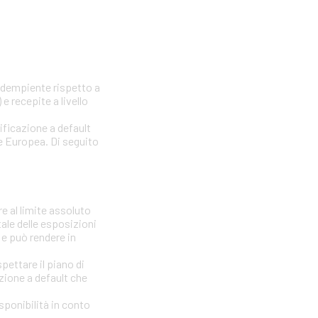
nadempiente rispetto a
e recepite a livello
sificazione a default
one Europea. Di seguito
e al limite assoluto
tale delle esposizioni
 e può rendere in
ettare il piano di
azione a default che
isponibilità in conto