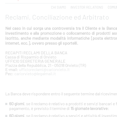
CHI SIAMO
INVESTOR RELATIONS
COMUN
Reclami, Conciliazione ed Arbitrato
Nel caso in cui sorga una controversia tra il Cliente e la Banca 
investimento e alla promozione o collocamento di prodotti assi
iscritto, anche mediante modalità informatiche [posta elettroni
internet, ecc.], ovvero presso gli sportelli.
RECAPITI RECLAMI DELLA BANCA
Cassa di Risparmio di Orvieto
UFFICIO SEGRETERIA GENERALE
Piazza della Repubblica, 21 - 05018 Orvieto (TR)
E-mail:
ufficioreclami@cariorvieto.it
Pec:
cariorvieto@legalmail.it
La Banca deve rispondere entro il seguente termine dal ricevime
60 giorni
, se il reclamo è relativo a prodotti e servizi bancari e 
pagamento, è previsto il termine di
15 giornate lavorative
;
60 giorni
, se il reclamo è relativo a servizi e attività di investi