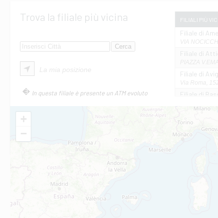
Trova la filiale più vicina
FILIALI PIÙ VI
Filiale di Ame
VIA NOCICCHI
Filiale di Att
PIAZZA V.EMAN
La mia posizione
Filiale di Av
Via Roma, 152
In questa filiale è presente un ATM evoluto
Filiale di Bas
VIA AMELIA 17
Filiale di Bol
+
PIAZZA MATTE
−
Filiale di Cas
VIA MARCONI 
Filiale di Ca
VIA ROMA 26 -
Filiale di Cas
VIA VASELLI 6/
Filiale di Ci
VIA GIOVANNI X
Filiale di Fab