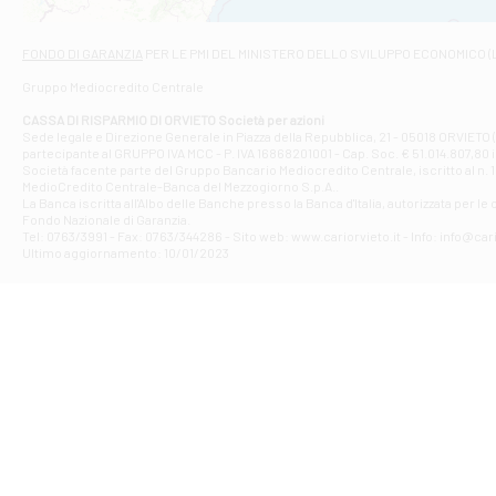
Contrada Dell
Filiale di F
FONDO DI GARANZIA
PER LE PMI DEL MINISTERO DELLO SVILUPPO ECONOMICO (
VIA TOGLIATT
Gruppo Mediocredito Centrale
Filiale di Gio
Corso Mazzini
CASSA DI RISPARMIO DI ORVIETO Società per azioni
Filiale di Gu
Sede legale e Direzione Generale in Piazza della Repubblica, 21 - 05018 ORVIETO (
partecipante al GRUPPO IVA MCC - P. IVA 16868201001 - Cap. Soc. € 51.014.807,80 in
VIA VITTORIO
Società facente parte del Gruppo Bancario Mediocredito Centrale, iscritto al n. 10
Filiale di Gui
MedioCredito Centrale-Banca del Mezzogiorno S.p.A..
La Banca iscritta all'Albo delle Banche presso la Banca d'ltalia, autorizzata per le
VIA ROMA 146
Fondo Nazionale di Garanzia.
Filiale di Ma
Tel: 0763/3991 - Fax: 0763/344286 - Sito web: www.cariorvieto.it - Info: info@cari
PIAZZA CARLO
Ultimo aggiornamento: 10/01/2023
Filiale di Me
VIALE DELLA 
Filiale di Mo
Piazza del Po
Filiale di M
VIA DELLO ST
Filiale di Nar
VIA TUDERTE 
Filiale di Or
VIA DEGLI ACE