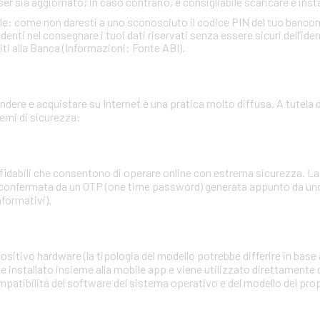
ser sia aggiornato; in caso contrario, è consigliabile scaricare e insta
ale: come non daresti a uno sconosciuto il codice PIN del tuo banc
ti nel consegnare i tuoi dati riservati senza essere sicuri dell’identi
iti alla Banca (Informazioni: Fonte ABI).
ere e acquistare su Internet è una pratica molto diffusa. A tutela de
emi di sicurezza:
affidabili che consentono di operare online con estrema sicurezza. 
 confermata da un OTP (one time password) generata appunto da uno 
nformativi).
sitivo hardware (la tipologia del modello potrebbe differire in base a
e installato insieme alla mobile app e viene utilizzato direttamente 
mpatibilità del software del sistema operativo e del modello del pr