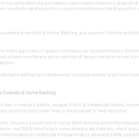
onti non attendibili che potrebbero nascondere minacce o attacchi di 
 il controllo del dispositivo o carpire informazioni dal dispositivo
r accedere al servizio di Home Banking, può esporre il cliente al rischi
sono molto pericolosi in quanto non hanno un comportamento distrutti
uò essere non rilevata per un periodo di tempo variabile se non è p
edesimo.
ella barra dell'indirizzo del browser compaia sempre la dicitura https
o il canale di Home Banking
he, in maniera silente, esegue il furto di credenziali utente, numeri
nte tecniche note come “man in the browser” e “web injection“.
utente, riescono a sostituire il codice IBAN durante un bonifico bancar
utente, ma l’IBAN beneficiario viene alterato dal malware, che si posiz
 intercettando le credenziali e impartendo (o alterando) delle operaz