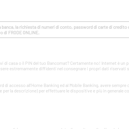
banca, la richiesta di numeri di conto, password di carte di credito o 
ivo di FRODE ONLINE.
avi di casa o il PIN del tuo Bancomat? Certamente no! Internet è un 
ssere estremamente diffidenti nel consegnare i propri dati riservati 
rd di accesso all’Home Banking ed al Mobile Banking, avere sempre c
per la descrizione) per effettuare le dispositive e più in generale co