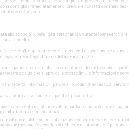
mata d’errore immediatamente dopo il login o improvvisamente durant
aso si consiglia immediatamente di prendere contatti con l’help desk o
azioni non autorizzate
eata allo scopo di rubare i dati personali di un utente (per esempio le
carta di credito,...).
ano false e-mail, apparentemente provenienti da una banca o da una 
 logo, nome e il layout tipico dell’azienda imitata.
a collegarsi tramite un link a un sito Internet del tutto simile a quello
 finestra pop up che si apre dallo stesso link, le informazioni riserv
ramite terzi, informazioni personali o codici di accesso ai servizi d
no aiutarti a non cadere in questo tipo di truffe:
ieda l’inserimento di dati riservati riguardanti codici di carte di paga
 o altre informazioni personali.
via e-mail con qualche piccola attenzione; generalmente queste e-mai
gono un messaggio generico di richiesta di informazioni personali 