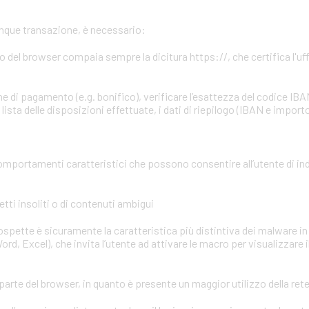
unque transazione, è necessario:
zzo del browser compaia sempre la dicitura https://, che certifica l'uffi
e di pagamento (e.g. bonifico), verificare l’esattezza del codice IBA
ista delle disposizioni effettuate, i dati di riepilogo (IBAN e importo
omportamenti caratteristici che possono consentire all’utente di in
tti insoliti o di contenuti ambigui
 sospette è sicuramente la caratteristica più distintiva dei malware in 
ord, Excel), che invita l’utente ad attivare le macro per visualizzare 
parte del browser, in quanto è presente un maggior utilizzo della ret