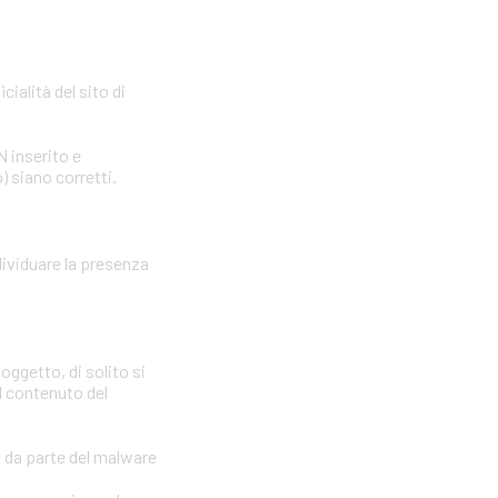
cialità del sito di
N inserito e
) siano corretti.
dividuare la presenza
oggetto, di solito si
il contenuto del
e da parte del malware