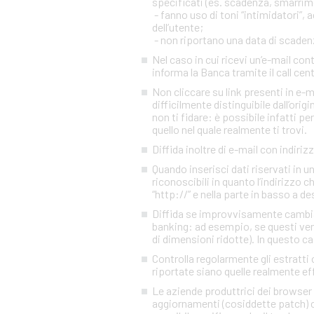
specificati (es. scadenza, smarrim
- fanno uso di toni “intimidatori”
dell’utente;
- non riportano una data di scadenza
Nel caso in cui ricevi un’e-mail c
informa la Banca tramite il call cen
Non cliccare su link presenti in e-
difficilmente distinguibile dall’orig
non ti fidare: è possibile infatti pe
quello nel quale realmente ti trovi.
Diffida inoltre di e-mail con indiriz
Quando inserisci dati riservati in 
riconoscibili in quanto l’indirizzo 
“http://” e nella parte in basso a d
Diffida se improvvisamente cambia l
banking: ad esempio, se questi ven
di dimensioni ridotte). In questo ca
Controlla regolarmente gli estratti 
riportate siano quelle realmente eff
Le aziende produttrici dei browser 
aggiornamenti (cosiddette patch) c