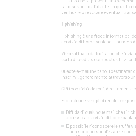
· Il fatto che si presenti una scher
far insospettire l’utente; in questo c
verificare o revocare eventuali trans
Il phishing
Il phishing è una frode informatica id
servizio di home banking, il numero di 
Viene attuato da truffatori che invi
carte di credito, composte utilizzando
Queste e-mail invitano il destinatario 
inserirvi, generalmente attraverso una
CRO non richiede mai, direttamente o t
Ecco alcune semplici regole che posso
Diffida di qualunque mail che ti rich
accesso al servizio di home banking
È possibile riconoscere le truffe 
- non sono personalizzate e conten