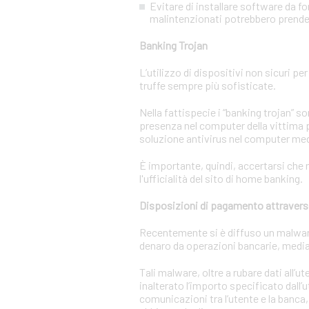
Evitare di installare software da f
malintenzionati potrebbero prendere
Banking Trojan
L’utilizzo di dispositivi non sicuri pe
truffe sempre più sofisticate.
Nella fattispecie i “banking trojan” 
presenza nel computer della vittima p
soluzione antivirus nel computer m
È importante, quindi, accertarsi che n
l'ufficialità del sito di home banking.
Disposizioni di pagamento attravers
Recentemente si è diffuso un malware c
denaro da operazioni bancarie, media
Tali malware, oltre a rubare dati all’
inalterato l’importo specificato dall’
comunicazioni tra l’utente e la banca,