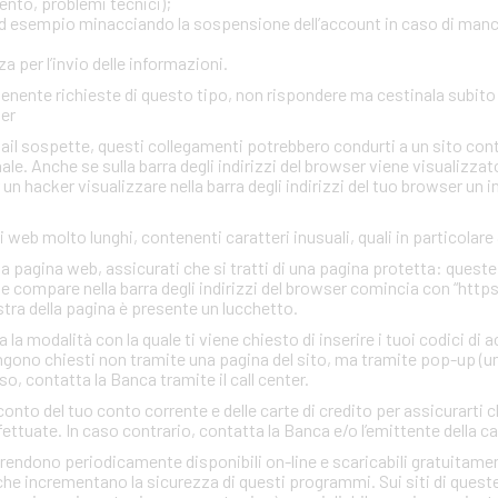
ento, problemi tecnici);
, ad esempio minacciando la sospensione dell’account in caso di man
 per l’invio delle informazioni.
ontenente richieste di questo tipo, non rispondere ma cestinala subi
ter
mail sospette, questi collegamenti potrebbero condurti a un sito con
inale. Anche se sulla barra degli indirizzi del browser viene visualizzato
r un hacker visualizzare nella barra degli indirizzi del tuo browser un 
zi web molto lunghi, contenenti caratteri inusuali, quali in particolare
una pagina web, assicurati che si tratti di una pagina protetta: quest
che compare nella barra degli indirizzi del browser comincia con “http
estra della pagina è presente un lucchetto.
a modalità con la quale ti viene chiesto di inserire i tuoi codici di 
gono chiesti non tramite una pagina del sito, ma tramite pop-up (un
so, contatta la Banca tramite il call center.
conto del tuo conto corrente e delle carte di credito per assicurarti c
ettuate. In caso contrario, contatta la Banca e/o l’emittente della ca
rendono periodicamente disponibili on-line e scaricabili gratuitamen
he incrementano la sicurezza di questi programmi. Sui siti di quest