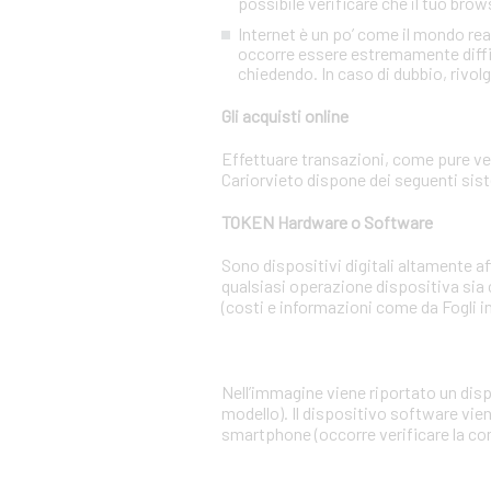
possibile verificare che il tuo brow
Internet è un po’ come il mondo re
occorre essere estremamente diffiden
chiedendo. In caso di dubbio, rivolg
Gli acquisti online
Effettuare transazioni, come pure vend
Cariorvieto dispone dei seguenti sist
TOKEN Hardware o Software
Sono dispositivi digitali altamente 
qualsiasi operazione dispositiva sia
(costi e informazioni come da Fogli i
Nell’immagine viene riportato un dispo
modello). Il dispositivo software vien
smartphone (occorre verificare la co