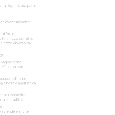
cata risposta da parte
to ed eventualmente
traffatto,
 l’indirizzo corretto,
indirizzo diverso da
 @.
e pagine sono
s://” e non con
accesso all’home
a finestra aggiuntiva
he le transazioni
rta di credito.
te degli
e aziende è anche