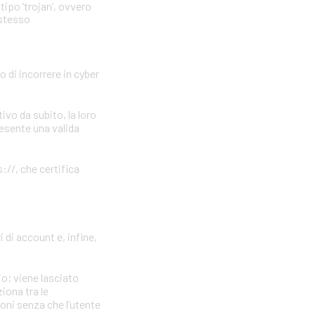
tipo ‘trojan’, ovvero
 stesso
o di incorrere in cyber
vo da subito, la loro
resente una valida
://, che certifica
 di account e, infine,
io; viene lasciato
iona tra le
ioni senza che l’utente