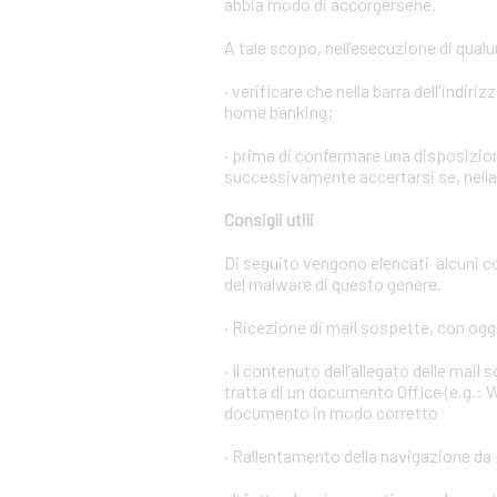
abbia modo di accorgersene.
A tale scopo, nell’esecuzione di qual
· verificare che nella barra dell'indiri
home banking;
· prima di confermare una disposizion
successivamente accertarsi se, nella l
Consigli utili
Di seguito vengono elencati alcuni c
del malware di questo genere.
· Ricezione di mail sospette, con ogge
· Il contenuto dell’allegato delle mail
tratta di un documento Office (e.g.: W
documento in modo corretto
· Rallentamento della navigazione da 