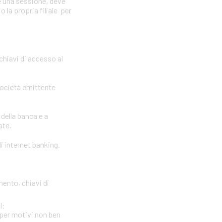
e una sessione, deve
 la propria filiale per
 chiavi di accesso al
società emittente
 della banca e a
ate.
i internet banking.
mento, chiavi di
l:
per motivi non ben