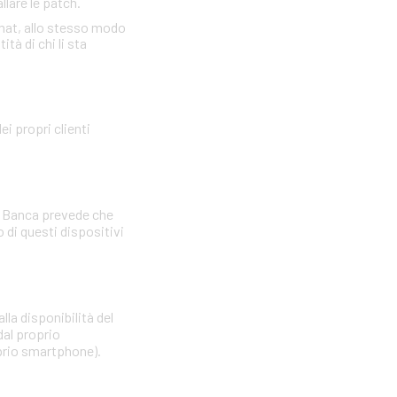
llare le patch.
omat, allo stesso modo
tà di chi li sta
i propri clienti
La Banca prevede che
di questi dispositivi
lla disponibilità del
dal proprio
oprio smartphone).