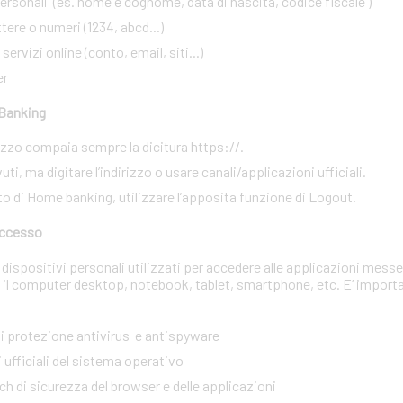
rsonali (es. nome e cognome, data di nascita, codice fiscale )
ere o numeri (1234, abcd...)
ervizi online (conto, email, siti...)
er
 Banking
irizzo compaia sempre la dicitura https://.
ti, ma digitare l’indirizzo o usare canali/applicazioni ufficiali.
to di Home banking, utilizzare l’apposita funzione di Logout.
 accesso
dispositivi personali utilizzati per accedere alle applicazioni messe
 il computer desktop, notebook, tablet, smartphone, etc. E’ import
 di protezione antivirus e antispyware
 ufficiali del sistema operativo
tch di sicurezza del browser e delle applicazioni