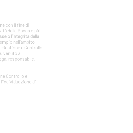
e con il fine di
vità della Banca e più
se o l’integrità della
sempio nell’ambito
e Gestione e Controllo
e, venuto a
ega, responsabile,
one Controllo e
l’individuazione di