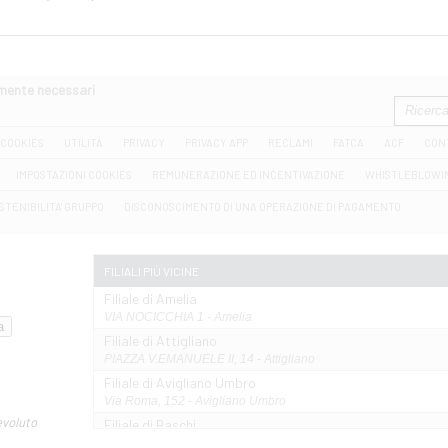
amente necessari
COOKIES
UTILITÀ
PRIVACY
PRIVACY APP
RECLAMI
FATCA
ACF
CON
IMPOSTAZIONI COOKIES
REMUNERAZIONE ED INCENTIVAZIONE
WHISTLEBLOWI
STENIBILITA' GRUPPO
DISCONOSCIMENTO DI UNA OPERAZIONE DI PAGAMENTO
FILIALI PIÙ VICINE
Filiale di Amelia
VIA NOCICCHIA 1 - Amelia
Filiale di Attigliano
PIAZZA V.EMANUELE II, 14 - Attigliano
Filiale di Avigliano Umbro
Via Roma, 152 - Avigliano Umbro
evoluto
Filiale di Baschi
VIA AMELIA 17 - Baschi