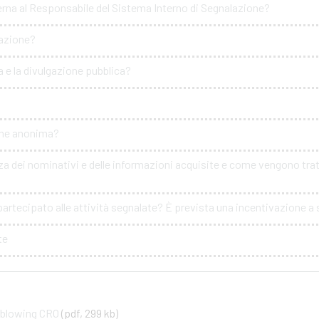
erna al Responsabile del Sistema Interno di Segnalazione?
lazione?
 e la divulgazione pubblica?
ione anonima?
za dei nominativi e delle informazioni acquisite e come vengono tratt
artecipato alle attività segnalate? È prevista una incentivazione a s
te
leblowing CRO
(pdf, 299 kb)