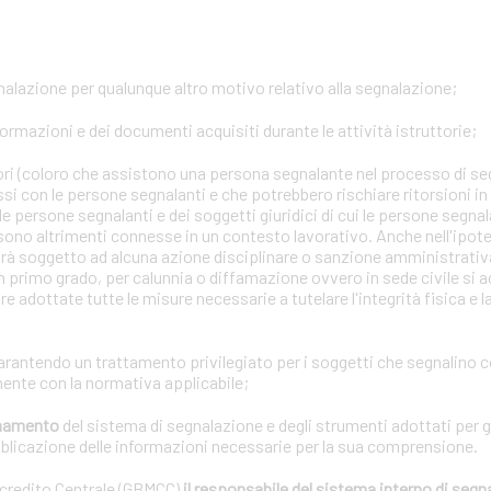
gnalazione per qualunque altro motivo relativo alla segnalazione;
formazioni e dei documenti acquisiti durante le attività istruttorie;
tori (coloro che assistono una persona segnalante nel processo di se
ssi con le persone segnalanti e che potrebbero rischiare ritorsioni i
lle persone segnalanti e dei soggetti giuridici di cui le persone segna
 sono altrimenti connesse in un contesto lavorativo. Anche nell'ipotes
arà soggetto ad alcuna azione disciplinare o sanzione amministrativa 
n primo grado, per calunnia o diffamazione ovvero in sede civile si a
e adottate tutte le misure necessarie a tutelare l'integrità fisica e 
garantendo un trattamento privilegiato per i soggetti che segnalino 
ente con la normativa applicabile;
ionamento
del sistema di segnalazione e degli strumenti adottati per g
bblicazione delle informazioni necessarie per la sua comprensione.
ocredito Centrale (GBMCC)
il responsabile del sistema interno di segna