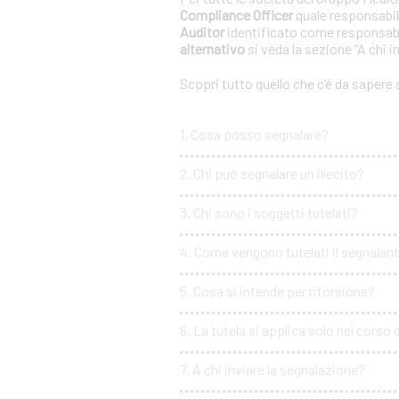
Compliance Officer
quale responsabil
Auditor
identificato come responsabi
alternativo
si veda la sezione “A chi i
Scopri tutto quello che c’è da sapere
1. Cosa posso segnalare?
2. Chi può segnalare un illecito?
3. Chi sono i soggetti tutelati?
4. Come vengono tutelati il segnalante 
5. Cosa si intende per ritorsione?
6. La tutela si applica solo nel corso 
7. A chi inviare la segnalazione?