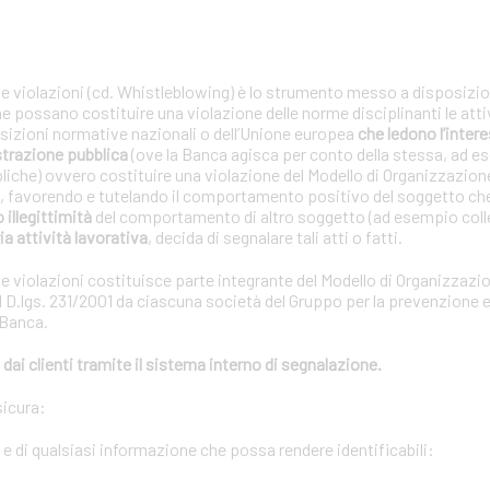
le violazioni (cd. Whistleblowing) è lo strumento messo a disposizion
che possano costituire una violazione delle norme disciplinanti le atti
posizioni normative nazionali o dell’Unione europea
che ledono l’interes
strazione pubblica
(ove la Banca agisca per conto della stessa, ad e
bliche) ovvero costituire una violazione del Modello di Organizzazion
01, favorendo e tutelando il comportamento positivo del soggetto ch
o illegittimità
del comportamento di altro soggetto (ad esempio coll
ia attività lavorativa
, decida di segnalare tali atti o fatti.
le violazioni costituisce parte integrante del Modello di Organizzazi
 D.lgs. 231/2001 da ciascuna società del Gruppo per la prevenzione e 
 Banca.
dai clienti tramite il sistema interno di segnalazione.
sicura:
i e di qualsiasi informazione che possa rendere identificabili: