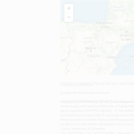
+
−
FONDO DI GARANZIA
PER LE PMI DEL MINISTE
Gruppo Mediocredito Centrale
CASSA DI RISPARMIO DI ORVIETO Società per a
Sede legale e Direzione Generale in Piazza del
partecipante al GRUPPO IVA MCC - P. IVA 1686820
Società facente parte del Gruppo Bancario Medio
MedioCredito Centrale-Banca del Mezzogiorno
La Banca iscritta all'Albo delle Banche presso l
Fondo Nazionale di Garanzia.
Tel: 0763/3991 - Fax: 0763/344286 - Sito web: w