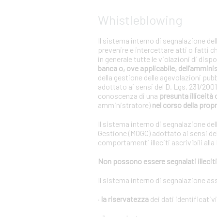
Whistleblowing
Il sistema interno di segnalazione del
prevenire e intercettare atti o fatti 
in generale tutte le violazioni di dis
banca o, ove applicabile, dell’ammini
della gestione delle agevolazioni pub
adottato ai sensi del D. Lgs. 231/20
conoscenza di una
presunta illiceità 
amministratore)
nel corso della propr
Il sistema interno di segnalazione del
Gestione (MOGC) adottato ai sensi del
comportamenti illeciti ascrivibili alla
Non possono essere segnalati illeciti 
Il sistema interno di segnalazione as
·
la riservatezza
dei dati identificativ