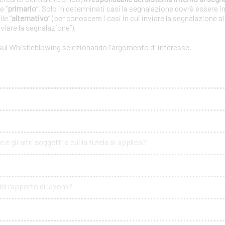
e “
primario
”. Solo in determinati casi la segnalazione dovrà essere i
le “
alternativo
” (per conoscere i casi in cui inviare la segnalazione a
nviare la segnalazione”).
 sul Whistleblowing selezionando l'argomento di interesse.
e gli altri soggetti a cui la tutela si applica?
del rapporto di lavoro?