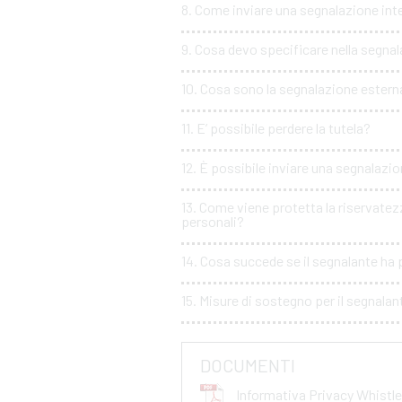
8. Come inviare una segnalazione int
9. Cosa devo specificare nella segna
10. Cosa sono la segnalazione esterna
11. E’ possibile perdere la tutela?
12. È possibile inviare una segnalaz
13. Come viene protetta la riservatez
personali?
14. Cosa succede se il segnalante ha p
15. Misure di sostegno per il segnalan
DOCUMENTI
Informativa Privacy Whist