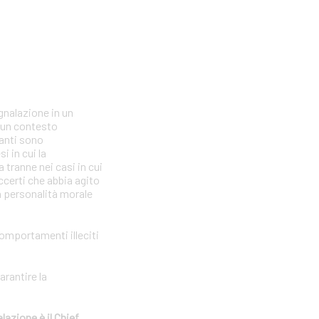
gnalazione in un
n un contesto
lanti sono
i in cui la
tranne nei casi in cui
ccerti che abbia agito
la personalità morale
comportamenti illeciti
arantire la
lazione è il Chief