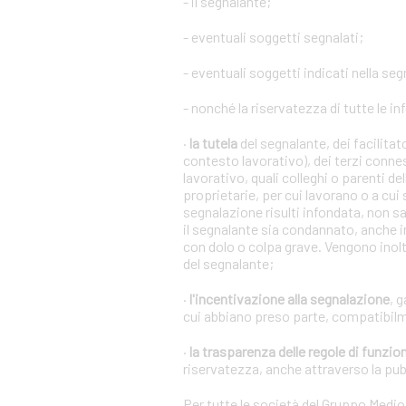
- il segnalante;
- eventuali soggetti segnalati;
- eventuali soggetti indicati nella se
- nonché la riservatezza di tutte le in
·
la tutela
del segnalante, dei facilita
contesto lavorativo), dei terzi conne
lavorativo, quali colleghi o parenti de
proprietarie, per cui lavorano o a cui
segnalazione risulti infondata, non s
il segnalante sia condannato, anche i
con dolo o colpa grave. Vengono inoltr
del segnalante;
·
l'incentivazione alla segnalazione
, 
cui abbiano preso parte, compatibilm
·
la trasparenza delle regole di funz
riservatezza, anche attraverso la pu
Per tutte le società del Gruppo Medi